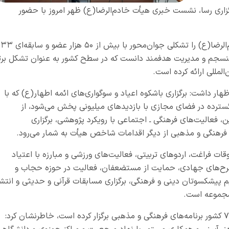
اری رسا
، نشست خبری هیأت خادم‌الرضا(ع) ظهر امروز با حضور
در ابتدای این نشست، دکتر آیت پیمان هیأت خادم‌الرضا(ع) را تشکلی جوان‌محور با بیش از ۵۰ هزار عضو و سابقه‌ای ۳۳
ی منسجم و مدیریت هدفمند دانست که در سطح کشور به عنوان تشکل برت
لمللی ارائه کرده است.
ار داشت: برگزاری باشکوه اعیاد و سوگواری‌های ائمه اطهار(ع) که با
گسترده در فضای مجازی با بازدیدهای میلیونی پخش می‌شود، از
ن، فعالیت‌های فرهنگی ـ اجتماعی با رویکرد پژوهشی، برگزاری
گ فرهنگی و مذهبی از دیگر اقدامات شاخص هیأت به شمار می‌رود.
ات فراغت، اردوهای تربیتی، فعالیت‌های ورزشی و مبارزه با اعتیاد
 طرح‌های جهادی، حمایت از مستضعفان، فعالیت در حوزه حجاب و
م پیشکسوتان دینی و فرهنگی، برگزاری مسابقات قرآنی و حدیثی و انتشا
مجموعه است.
وی با بیان اینکه هیأت خادم‌الرضا(ع) در بیش از ۷۰ کشور برنامه‌های فرهنگی و مذهبی برگزار کرده است، خاطرنشان کرد: