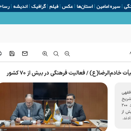
گی
سیره امامین
استان‌ها
عکس
فیلم
گرافیک
اندیشه
رسا+
فقهی
شریح
برنامه‌ها و خدمات گسترده فرهنگی، از حضور حدود ۲۰۰
یش از