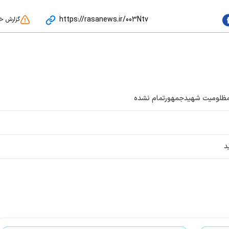
https://rasanews.ir/003Ntv
گزارش خ
 مظلومیت شهیدجمهورتمام نشده
د