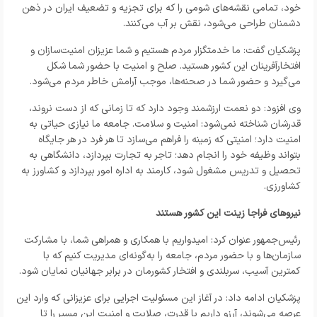
خود، تمامی نقشه‌های شومی را که برای تجزیه و تضعیف ایران در ذهن
دشمنان طراحی می‌شود، نقش بر آب می‌کنند.
پزشکیان گفت: ما خدمتگزار مردم هستیم و شما عزیزان امنیت‌سازان و
افتخارآفرینان این کشور هستید. صلح و امنیت با حضور شما شکل
می‌گیرد و حضور شما در صحنه‌ها، موجب آرامش خاطر مردم می‌شود.
وی افزود: دو نعمت ارزشمند وجود دارد که تا زمانی که از دست نروند،
قدرشان شناخته نمی‌شود: امنیت و سلامت. جامعه ما نیازی حیاتی به
امنیت دارد؛ امنیتی که زمینه را فراهم می‌سازد تا هر فرد در هر جایگاه
بتواند وظیفه خود را انجام دهد؛ تاجر به تجارت بپردازد، دانشگاهی به
تحصیل و تدریس مشغول شود، کارمند به اداره امور بپردازد و کشاورز به
کشاورزی.
نیروهای فراجا زینت این کشور هستند
رئیس‌جمهور عنوان کرد: امیدواریم با همکاری و همراهی شما، با مشارکت
سازمان‌ها و با حضور مردم، جامعه را به‌گونه‌ای مدیریت کنیم که با
کمترین آسیب، سربلندی و افتخار کشورمان در برابر جهانیان نمایان شود.
پزشکیان ادامه داد: در آغاز این مسئولیت اجرایی برای عزیزانی که وارد این
عرصه می‌شوند، آرزو داریم با قدرت، صلابت و امنیت این مسیر را تا