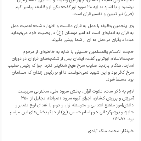
نماینده ولی فقیه در کاشان، چهارمین وظیفه را یادگیری تفسیر قرآن
برشمرد و با اشاره به آیه ۳۰ سوره نور گفت: یکی از وظایف پیامبر اکرم
(ص) نیز تبیین و تفسیر قرآن است.
وی پنجمین وظیفه را عمل به قرآن دانست و اظهار داشت: اهمیت عمل
به قرآن به اندازه‌ای است که امیر مومنان (ع) در وصیت خود می‌فرماید،
مبادا دیگران در عمل به آن از شما پیشی بگیرند.
حجت الاسلام والمسلمین حسینی با اشاره به خاطره‌ای از مرحوم
حجت‌الاسلام ابوترابی گفت: ایشان پس از شکنجه‌های فراوان در دوران
اسارت، هنگام بازدید صلیب سرخ هیچ شکایتی نکرد، چرا که رئیس صلیب
سرخ کافر بود و این شهید نمی‌خواست تا او بر رئیس زندان که مسلمان
بود مسلط شود.
لازم به ذکر است، تلاوت قرآن، پخش سرود ملی، سخنرانی سرپرست
آموزش و پرورش کاشان، اجرای گروه سرود «صراط»، تجلیل از ۳۵٠
دانش‌آموز مقطع ابتدایی و متوسطه اول و دوم با اهدای لوح تقدیر و
جایزه و پرچم‌گردانی حرم امام حسین (ع) از دیگر بخش‌های این مراسم
بود. /۱۳۰۷/
خبرنگار: محمد ملک آبادی