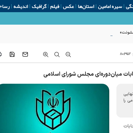
گی
سیره امامین
استان‌ها
عکس
فیلم
گرافیک
اندیشه
رسا+
 خشونت»
:
۸۰۶۹۵۲
خابات میان‌دوره‌ای مجلس شورای اسلامی
هایی
ی را
ابات