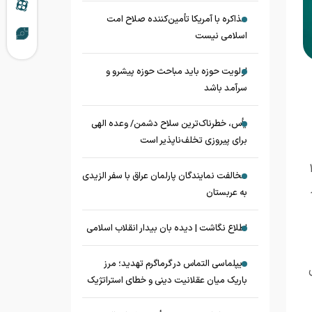
مذاکره با آمریکا تأمین‌کننده صلاح امت
اسلامی نیست
اولویت حوزه باید مباحث حوزه پیشرو و
سرآمد باشد
یأس، خطرناک‌ترین سلاح دشمن/ وعده الهی
برای پیروزی تخلف‌ناپذیر است
راجع مربوطه در پیش ثبت‌نام صادر شده می‌رساند، در اجرای ماده 53 و تبصره 1
مخالفت نمایندگان پارلمان عراق با سفر الزیدی
و از
به عربستان
اطلاع نگاشت | دیده بان بیدار انقلاب اسلامی
دیپلماسی التماس در گرماگرم تهدید؛ مرز
باریک میان عقلانیت دینی و خطای استراتژیک