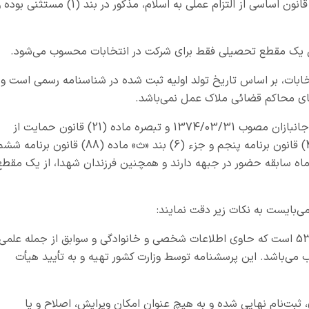
الف: داوطلبان نمایندگی اقلیت‌های دینی مصرّح در قانون اساسی از التزام عملی به اسلام، مذکور در بند (1) مستثنی 
ل یک مقطع تحصیلی فقط برای شرکت در انتخابات محسوب می‌شود.
ابات، بر اساس تاریخ تولد اولیه ثبت شده در شناسنامه رسمی است و
ای محاکم قضائی ملاک عمل نمی‌باشد.
د: بر اساس ماده (18) قانون تسهیلات استخدامی جانبازان مصوب 1374/03/31 و تبصره ماده (21) قانون حمایت از
آزادگان مصوب 1368/09/13 و بند «الف» ماده (44) قانون برنامه پنجم و جزء (6) بند «ث» ماده (88) قانون برنا
 ماه سابقه حضور در جبهه دارند و همچنین فرزندان شهدا، از یک مقطع
ی‌بایست به نکات زیر دقت نمایند:
1 - تکمیل این پرسشنامه مبتنی بر تبصره 3 ماده 53 است که حاوی اطلاعات شخصی و خانوادگی و سوابق از جمله علمی
می‌باشد. این پرسشنامه توسط وزارت کشور تهیه و به تأیید هیأت
ثبت‌نام نهایی شده و به هیچ عنوان امکان ویرایش، اصلاح و یا