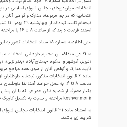
کشور در اطلاعیه شماره 18 خود اعلام کرد، داوطلب
انتخابات میان‌دوره‌ای مجلس شورای اسلامی در پنج
انتخابیه که مراجع مربوطه، مدارک و گواهی آنان را
اسفند فرصت دارند که از ساعت 8 تا 16 با مراجعه به درگاه
متن اطلاعیه شماره 18 ستاد انتخابات کشور به این شرح است:
به آگاهی متقاضیان محترم داوطلبی انتخابات میان
«تبریز، آذرشهر و اسکو»، «بستان‌آباد»، «بندرانزلی»
ساعت 8 تا 16 به عمل خواهد آمد؛ لذا داوط
یکبار مصرف از شماره تلفن همراهی که با آن پیش ثب
keshvar.moi.ir
مراجعه و نسبت به تکمیل کاربرگ ثبت
به استناد ماده 31 قانون انتخابات مج
شرایط زیر باشند: