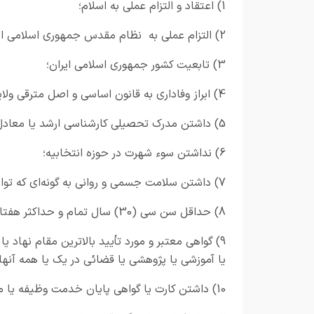
1) اعتقاد و التزام عملی به اسلام؛
2) التزام عملی به نظام مقدس جمهوری اسلامی ایران؛
3) تابعیت کشور جمهوری اسلامی ایران؛
4) ابراز وفاداری به قانون اساسی و اصل مترقی ولایت مطلقه فقیه؛
5) داشتن مدرک تحصیلی کارشناسی ارشد یا معادل آن؛
6) نداشتن سوء شهرت در حوزه انتخابیه؛
7) داشتن سلامت جسمی و روانی به گونه‌ای که توانایی متعارف انجام وظایف نمایندگی را داشته باشد؛
8) حداقل سن سی (30) سال تمام و حداکثر هفتاد و پنج (75) سال تمام؛
9) گواهی معتبر و مورد تأیید بالاترین مقام نها
یا آموزشی یا پژوهشی یا قضائی در یک یا همه آنها
10) داشتن کارت یا گواهی پایان خدمت وظیفه یا معافیت دائم قانونی.