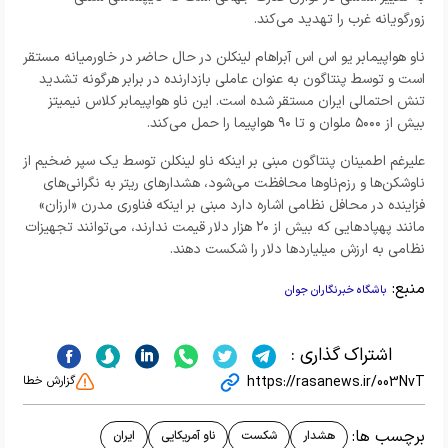
زورگویانه غرب را تهدید می‌کند.
ناو هواپیمابر یو اس اس آبراهام لینکلن در حال حاضر در خاورمیانه مستقر
است و توسط پنتاگون به عنوان عاملی بازدارنده در برابر هرگونه تشدید
تنش احتمالی ایران مستقر شده است. این ناو هواپیمابر کلاس نیمیتز
بیش از ۵۰۰۰ ملوان و تا ۹۰ هواپیما را حمل می‌کند.
علیرغم اطمینان پنتاگون مبنی بر اینکه ناو لینکلن توسط یک سپر ضخیم از
ناوشکن‌ها و رزم‌ناو‌ها محافظت می‌شود، هشدار‌های ریتر به نگرانی‌های
فزاینده در محافل نظامی اشاره دارد مبنی بر اینکه فناوری مدرن «ارزان»
مانند پهپاد‌هایی که بیش از ۲۰ هزار دلار قیمت ندارند، می‌توانند تجهیزات
نظامی به ارزش میلیارد‌ها دلار را شکست دهند.
منبع:
باشگاه خبرنگاران جوان
اشتراک گذاری :
https://rasanews.ir/003NvT
گزارش خطا
برچسب ها:
هشدار
شکست
ناو آمریکایی
ایران