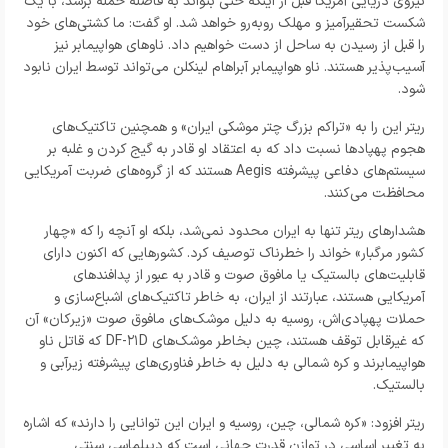
نیروی دریایی آمریکا قبل از اینکه حتی بتواند به فاصله حمله برسد، با یک
شکست تحقیرآمیز و مهلک رو‌به‌رو خواهد شد. او گفت: ما کشتی‌های خود
را قبل از رسیدن به ساحل از دست خواهیم داد. ناو‌های هواپیمابر نیز
آسیب‌پذیر هستند. ناو هواپیمابر آبراهام لینکلن می‌تواند توسط ایران نابود
شود.
ریتر این را به «تراکم بزرگ چتر موشکی ایران» و همچنین تاکتیک‌های
هجوم پهپاد‌ها نسبت داد که به اعتقاد او قادر به گیج کردن و غلبه بر
سیستم‌های دفاعی پیشرفته Aegis هستند که از گروه‌های ضربت آمریکایی
محافظت می‌کنند.
هشدار‌های ریتر تنها به ایران محدود نمی‌شد، بلکه او آنچه را که «چهار
کشور مرگبار» خواند را خطرناک توصیف کرد. کشور‌هایی که اکنون دارای
قابلیت‌های بالستیک یا مافوق صوت و قادر به عبور از پدافند‌های
آمریکایی هستند، عبارتند از ایران، به خاطر تاکتیک‌های اشباع‌سازی و
حملات پهپادی‌اش، روسیه به دلیل موشک‌های مافوق صوت «زیرکان» آن
که غیرقابل توقف هستند، چین بخاطر موشک‌های DF-۲۱D که قاتل ناو
هواپیمابرند و کره شمالی به دلیل به خاطر فناوری‌های پیشرفته زیرآبی و
بالستیک.
ریتر افزود: «کره شمالی، چین، روسیه و ایران این توانایی را دارند» که اشاره
به تغییر اساسی در توازن قدرت جهانی است که دیپلماسی سنتی