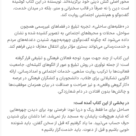
محور اصلی کنش دینی خود برگزیده‌اند. نویسنده در این کتاب کوشیده
است دین را نه صرفاً در قالب سخنرانی و منبر، بلکه در میدان خدمت،
گفت‌وگو و هم‌نشینی اجتماعی روایت کند.
در «طلبه‌های ساحلی»، تجربه تبلیغ در فضاهای غیررسمی همچون
سواحل، محلات و محیط‌های اجتماعی به تصویر کشیده شده و نشان
داده می‌شود که چگونه گفت‌وگوی چهره‌به‌چهره، شنیدن دغدغه‌های مردم
و خدمت‌رسانی می‌تواند بستری مؤثر برای انتقال معارف دینی فراهم کند.
این کتاب از چند جهت مورد توجه فعالان فرهنگی و تبلیغی قرار گرفته
است؛ از جمله نوآوری در روش تبلیغ و عبور از الگوهای کلیشه‌ای، جامعیت
فعالیت‌ها با ترکیب روایت مذهبی، خدمات اجتماعی و امدادرسانی، ارائه
الگویی تشکیلاتی برای طلاب، دانشجویان و کنشگران فرهنگی در عرصه
«کار گروهی واقعی»، و نیز صراحت و صداقت در بیان همزمان موفقیت‌ها
و چالش‌ها بدون افتادن در دام شعارزدگی.
در بخشی از این کتاب آمده است:
«ساحل برای ما فقط ریگ و دریا نبود؛ فرصتی بود برای دیدن چهره‌هایی
که شاید هیچ‌وقت پایشان به مسجد باز نمی‌شد، اما دلشان برای شنیدن
حرف حساب می‌تپید. ما یاد گرفتیم که قبل از سخن گفتن، باید شنونده
خوبی باشیم و قبل از دعوت، باید خدمت‌گزار باشیم.»