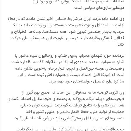
صادقانه به مردم، مقابله با جنگ روانی دشمن و پرهیز از
دوقطبی‌سازی‌های سیاسی است.
وی ادامه داد: مردم ایران در شرایط حساس اخیر نشان دادند که در دفاع
از امنیت، استقلال و عزت کشور متحد هستند و این وحدت باید به یک
سرمایه پایدار اجتماعی تبدیل شود. همه دستگاه‌ها، رسانه‌ها، نخبگان و
فعالان فرهنگی وظیفه دارند در مسیر تقویت این همبستگی ملی حرکت
کنند.
فرمانده حوزه شهدای محراب بسیج طلاب و روحانیون سپاه عاشورا با
اشاره به سوابق متعدد بدعهدی آمریکا در مذاکرات گذشته اظهار داشت:
واقعیت‌های عرصه بین‌الملل و تجربه تلخ برجام به‌خوبی نشان داده
است که آمریکا قابل اعتماد نیست و همواره تلاش کرده است از ابزار
مذاکره برای تحمیل خواسته‌های خود بهره ببرد.
وی افزود: توصیه ما به مسئولان این است که ضمن بهره‌گیری از
ظرفیت‌های دیپلماتیک، هیچ‌گاه به وعده‌های طرف مقابل اعتماد نکنند و
همه امور کشور را به نتایج توافقات گره نزنند. تقویت توان داخلی،
حمایت از تولید ملی، حفظ اقتدار دفاعی و امنیتی کشور و اخذ
تضمین‌های عملی و قابل راستی‌آزمایی باید در رأس اقدامات قرار گیرد.
حجت‌الاسلام تاریخی در پایان تأکید کرد: ملت ایران بار دیگر ثابت