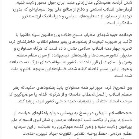
شکل گرفت، همبستگی مثال‌زدنی ملت ایران حول محور ولایت فقیه،
آرمان‌های انقلاب اسلامی و دفاع از منافع ملی بود؛ سرمایه‌ای که بدون
تردید از بسیاری از دستاوردهای سیاسی و دیپلماتیک ارزشمندتر و
ماندگارتر است.
فرمانده حوزه شهدای محراب بسیج طلاب و روحانیون سپاه عاشورا با
تأکید بر ضرورت تبعیت از رهنمودهای رهبر معظم انقلاب خاطرنشان کرد:
تجربه چهار دهه انقلاب اسلامی نشان داده است که هرگاه مسئولان و
مدیران کشور سیاست‌ها و راهبردهای ترسیم‌شده از سوی مقام معظم
رهبری را مبنای عمل قرار داده‌اند، کشور به موفقیت‌های بزرگ دست یافته
و هرجا از این مسیر فاصله گرفته شده، خسارت‌هایی متوجه نظام و ملت
شده است.
وی تصریح کرد: امروز نیز همه مسئولان باید رهنمودهای حکیمانه رهبر
معظم انقلاب را فصل‌الخطاب دانسته و از هرگونه اقدام یا موضع‌گیری که
موجب ایجاد اختلاف و تضعیف جبهه داخلی کشور شود، پرهیز کنند.
حجت‌الاسلام تاریخی در پاسخ به پرسشی درباره راهکارهای حراست از
دستاورد بیش از یکصد شب تجمعات مردمی و شکل‌گیری انسجام ملی
پیرامون ولایت فقیه و وطن گفت: مهم‌ترین راه صیانت از این سرمایه
عظیم مردمی، حفظ روحیه انقلابی، تقویت جهاد تبیین، خدمت