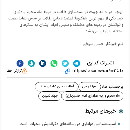
ازوجی در ادامه جهت توانمندسازی طلاب در تبلیغ ماه محرم یادآوری
کرد: یکی از مهم ترین راهکارها؛ استعدادیابی طلاب بر اساس نقاط ضعف
و قوتشان در زمینه های مختلف و سپس اعزام ایشان به سنگرهای
مختلف تبلیغی می‌باشد.
نام خبرنگار: حسن شیخی
اشتراک گذاری :
https://rasanews.ir/003Qtx
گزارش خطا
برچسب ها:
زهرا ازوجی
فعالیت های تبلیغی طلاب
ماه محرم و ایام عزاداری امام حسین(ع)
جهاد تبیین
خبرهای مرتبط
آسیب‌شناسی عزاداری در رسانه‌های دگراندیش انحرافی است