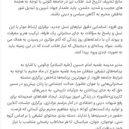
مانع تحریف تاریخ شد. طلاب نیز در جامعه کنونی با توجه به هجمه
های عجیب و شدید دشمن، باید علمدار جهاد تبیین و تبدیل شور
عاطفی محرم به آگاهی سیاسی و دینی باشند.
وی افزود: شناسایی دقیق نیازهای نسل جدید، برقراری ارتباط موثر با این
نسل و پاسخ به سؤالات به جای سخنرانی یک طرفه، ترکیب هنر و معرفت
و پیوند آن با دغدغه‌های روز زندگی که گام مؤثری در رسیدن به هدف می
باشد، سواد رسانه‌ای و دیجیتال که نیاز طلاب است که در این زمینه باید
به صورت جدی ورود پیدا کنند.
مدیر مدرسه علمیه امام حسین (علیه السلام) چالوس با اشاره به
برنامه‌های تبلیغی مبلغان مدرسه علمیه متبوع در ماه محرم با توجه به
شرایط جامعه افزود: از مهم‌ترین برنامه‌ها شاخص برگزاری سلسله
سخنرانی‌هایی با عنوان عاشورا، عدالت اجتماعی یا زنان پیش‌رو در مسیر
حق که به جای پرداختن به جزئیات تاریخی، به درس‌های
کاربردی«عاشورا» در زندگی امروز بپردازند. ایجاد فضاهای صمیمانه برای
رفع شبهات دینی و اعتقادی در کنار مراسم عزاداری، برگزاری جلسات آنلاین
و تولید پادکست‌های کوتاه درباره مفاهیم محرم برای کسانی که فرصت
حضور در حسینیه‌ها را ندارند. دسته بندی محتوای تبلیغی را بر اساس گروه
سنی، نوجوان، جوان، میانسال، تا هر مخاطب پاسخی متناسب با نیاز
خود دریافت کند.