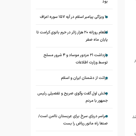
بود
۱۰ ویژگی پیامبر اسلام در آیه ۱۵۷ سوره اعراف
اطعام روزانه ۲۰ هزار زائر در حرم بانوی کرامت تا
پایان ماه صفر
بازداشت ۲۱ مزدور موساد و ۴ شرور مسلح
توسط وزارت اطلاعات
برائت از دشمنان ایران و اسلام
بخش اول گفت وگوی صریح و تفصیلی رئیس
جمهور با مردم
د
سراسر دریای سرخ برای عربستان ناامن است/
صنعا راه مانور ریاض را بست