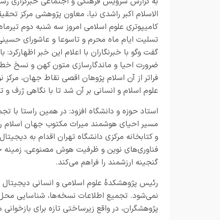
به گزارش
سرویس فرهنگی و اجتماعی خبرگزاری رسا
الاسلام اکبر راشدی نیا، معاون پژوهشی مرکز تحقی
کامیپوتری علوم اسلامی امروز سه شنبه دوم تیرما
تسلیت ایام ماه محرم و تاسوعا و عاشورای حسینی
گفت وگو با خبرنگاران با اعلام این خبر اظهارکرد: با
ضرورت احیا و ماندگارسازی متون کهن و نسخ خطی
فراتر از آن اسلام پژوهان اقصی نقاط جهان، مرکز 
علوم اسلام و انسانی بر آن شد تا با نگاهی ژرف و 
استاد حوزه و دانشگاه افزود: در همین راستا با 
مسیر احیای هوشمند میراث مکتوب جهان اسلام را ب
و کتابخانه مرکزی دانشگاه تهران اقدام به دیجیتال
فناوری‌های نوین و ظرفیت هوش مصنوعی، زمینه جست
گنجینه ارزشمند را فراهم می‌کند
.
رئیس پژوهشکدۀ علوم اسلامی و انسانی دیجیتال ا
نمی‌شود. تجمیع اطلاعات نسخه‌ها، شناسایی محل ن
پژوهشگران، در واقع زیرساختی تازه برای بازخوانی م