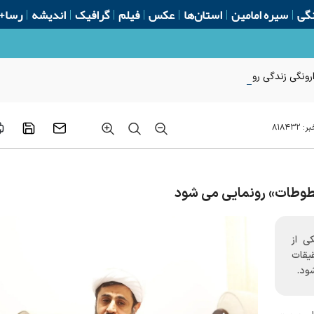
گی
سیره امامین
استان‌ها
عکس
فیلم
گرافیک
اندیشه
رسا+
ونگی زندگی روزمره
بر:
۸۱۸۴۳۲
خطوطات» رونمایی می شود
ی از
یقات
شود.