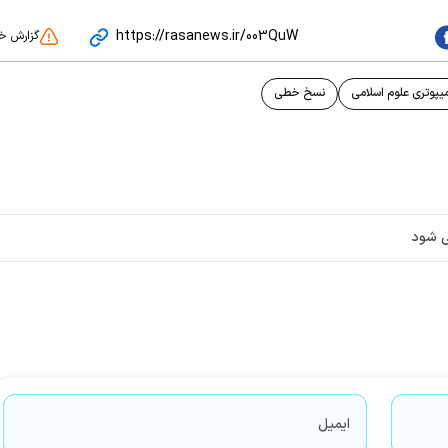
https://rasanews.ir/003QuW
گزارش خ
یپوتری علوم اسلامی
نسخ خطی
ی شود