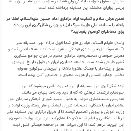
بحرینی مسئول حوزه نمایندگی ولی فقیه در سازمان امور عشایر ایران، به
بررسی زوایای مختلف این مسابقه پرداخته شده است.
ضمن عرض سلام و تسلیت ایام عزاداری امام حسین علیه‌السلام، لطفا در
رابطه با مسابقه ملی «آیینه سوگ ایل» و چرایی شکل‌گیری این رویداد
برای مخاطبان توضیح بفرمایید؟
پاسخ: علیکم السلام، عزاداری‌های شما قبول درگاه الهی؛ مسابقه ملی
«آیینه سوگ ایل»، رویدادی فرهنگی و هنری است که با هدف اصلیِ ثبت و
معرفی جلوه‌های منحصربه‌فرد عزاداری محرم در میان جوامع عشایری
کشور طراحی شده است. جامعه عشایری ایران در طول تاریخ، پیوندی
عمیق و ریشه‌دار با فرهنگ عاشورا داشته و آیین‌های سوگواری همواره
بخشی جدایی‌ناشدنی از هویت معنوی و اجتماعی آنان بوده است.
ایده شکل‌گیری این مسابقه از این ضرورت ناشی می‌شود که این
جلوه‌های ارزشمند فرهنگی که گاه از دید رسانه‌ها پنهان می‌مانند،
به‌درستی مستندسازی شوند. به همین سبب، شورای فرهنگی سازمان امور
عشایر ایران با همکاری دبیرخانه شورای فرهنگ و هنر روستا، وزارت ارشاد و
وزارت آموزش و پرورش تصمیم گرفتند تا از طریق برگزاری این مسابقه ملی
در قالب عکاسی و فیلم کوتاه (دو دقیقه‌ای)، بستری برای روایت تصویری
این آیین‌ها فراهم کنند؛ تا این میراث، هم در حافظه فرهنگی کشور ثبت