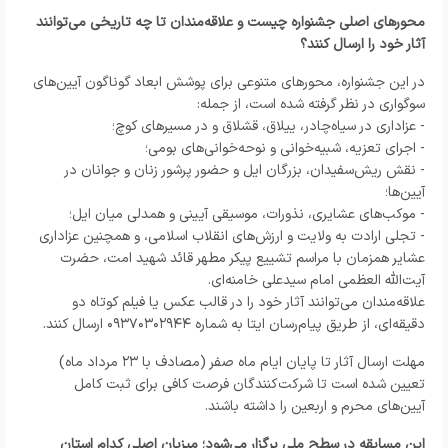
محورهای اصلی جشنواره چیست و علاقه‌مندان تا چه تاریخی می‌توانند
آثار خود را ارسال کنند؟
در این جشنواره، محورهای متنوعی برای پوشش ابعاد گوناگون آیین‌های
سوگواری در نظر گرفته شده است، از جمله:
- عزاداری در سیاه‌چادر، ییلاق، قشلاق و در مسیرهای کوچ؛
- اجرای تعزیه، شبیه‌خوانی و نوحه‌خوانی‌های بومی؛
- نقش ریش‌سفیدان، بزرگان ایل و حضور پرشور زنان و جوانان در
آیین‌ها؛
- موکب‌های عشایری، نذورات، موسیقی آیینی و همدلی میان ایل؛
- تجلی ارادت به ولایت و ارزش‌های انقلاب اسلامی، و همچنین عزاداری
عشایر همزمان با مراسم تشییع پیکر مطهر قائد شهید امت، حضرت
آیت‌الله العظمی امام سیدعلی خامنه‌ای.
علاقه‌مندان می‌توانند آثار خود را در قالب عکس یا فیلم کوتاه دو
دقیقه‌ای، از طریق پیام‌رسان ایتا به شماره ۰۹۳۷۰۳۰۲۹۴۴ ارسال کنند.
مهلت ارسال آثار تا پایان ایام ماه صفر (مصادف با ۲۳ مرداد ماه)
تعیین شده است تا شرکت‌کنندگان فرصت کافی برای ثبت کامل
آیین‌های محرم و اربعین را داشته باشند.
این مسابقه در سطح ملی برگزار می‌شود؛ میزبان اصلی کدام استان