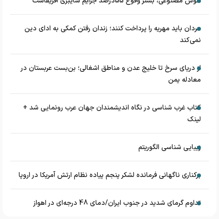
هوش مصنوعی، بستر وقوع 55درصد جرایم سایبری آفریقاست
مردان باید مهریه را پرداخت کنند؛ زندان رفتن کمکی به ادای دین
نمی‌کند
از دریای سرخ تا خلیج عدن و مناطق اشغالی؛ بن‌بست عربستان در
معادله یمن
کتاب غرب شناسی در نگاه اندیشمندان جهان عرب رونمایی شد +
لینک
زیبایی شناسی الگوریتم
برکناری ناگهانی فرمانده لشکر پنجم پیاده‌ نظام ارتش آمریکا در اروپا
تداوم گرمای شدید در جنوب ایران/دمای 48 درجه‌ای در اهواز