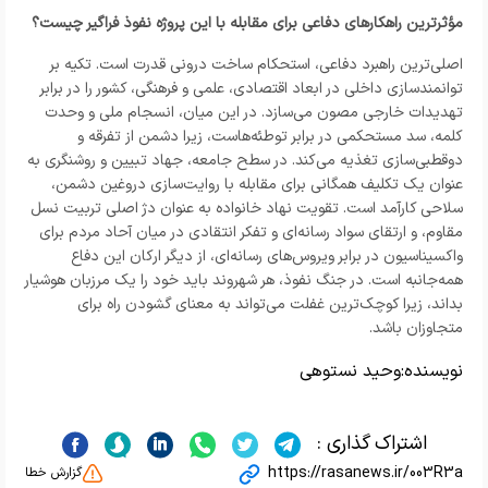
مؤثرترین راهکارهای دفاعی برای مقابله با این پروژه نفوذ فراگیر چیست؟
اصلی‌ترین راهبرد دفاعی، استحکام ساخت درونی قدرت است. تکیه بر
توانمندسازی داخلی در ابعاد اقتصادی، علمی و فرهنگی، کشور را در برابر
تهدیدات خارجی مصون می‌سازد. در این میان، انسجام ملی و وحدت
کلمه، سد مستحکمی در برابر توطئه‌هاست، زیرا دشمن از تفرقه و
دوقطبی‌سازی تغذیه می‌کند. در سطح جامعه، جهاد تبیین و روشنگری به
عنوان یک تکلیف همگانی برای مقابله با روایت‌سازی دروغین دشمن،
سلاحی کارآمد است. تقویت نهاد خانواده به عنوان دژ اصلی تربیت نسل
مقاوم، و ارتقای سواد رسانه‌ای و تفکر انتقادی در میان آحاد مردم برای
واکسیناسیون در برابر ویروس‌های رسانه‌ای، از دیگر ارکان این دفاع
همه‌جانبه است. در جنگ نفوذ، هر شهروند باید خود را یک مرزبان هوشیار
بداند، زیرا کوچک‌ترین غفلت می‌تواند به معنای گشودن راه برای
متجاوزان باشد.
نویسنده:
وحید نستوهی
اشتراک گذاری :
https://rasanews.ir/003R3a
گزارش خطا