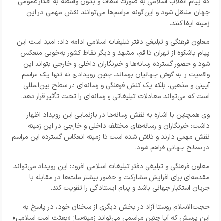
که پیام انقلاب اسلامی به صورت شفاف و بدون واسطه به افکار عمومی
جهان منتقل شود و این‌گونه مراسم‌ها می‌توانند نقش مهمی در این
زمینه ایفا کنند
.
معاون فرهنگی و تبلیغی دفتر تبلیغات اسلامی
ادامه داد: امید است این
پیام باشکوه از تهران تا قم، مشهد و دیگر نقاط کشور به‌خوبی منعکس
شود و حضور گسترده رسانه‌ها و خبرنگاران داخلی و خارجی بتواند این
واقعیت را به گوش جهانیان برساند. چنین رویدادی نه تنها یک مراسم
آیینی و مذهبی، بلکه یک کنش فرهنگی و رسانه‌ای در سطح بین‌المللی
است که می‌تواند معادلات تبلیغاتی و رسانه‌ای را تحت تأثیر قرار دهد
.
وی همچنین با اشاره به نقش رسانه‌ها در بازنمایی این رویداد اظهار
داشت: خبرنگاران و رسانه‌های مختلف داخلی و خارجی در این زمینه
نقش مهمی دارند و تلاش شده است تا زمینه انعکاس گسترده این مراسم
در سطح جهانی فراهم شود.
معاون فرهنگی و تبلیغی دفتر تبلیغات اسلامی
افزود: این رویداد می‌تواند
مقدمه‌ای برای افزایش مشارکت و حضور بیشتر ملت‌ها در مقابله با
جریان استکبار جهانی باشد و پیام ایستادگی را تقویت کند
.
حجت‌الاسلام روستا آزاد در بخش دیگری از سخنان خود، در پاسخ به
این پرسش که آیا چنین مراسمی می‌تواند زمینه‌ساز «بعثت امت اسلامی»