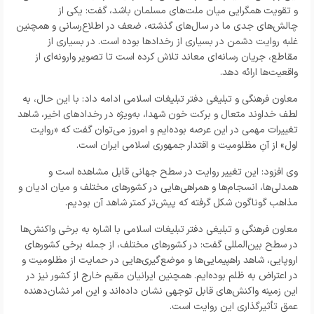
و تقویت همگرایی میان ملت‌های مسلمان باشد، گفت: یکی از
چالش‌های جدی ما در سال‌های گذشته، ضعف در اطلاع‌رسانی و همچنین
غلبه روایت دشمن در بسیاری از رخدادها بوده است. در بسیاری از
مقاطع، جریان رسانه‌ای معاند تلاش کرده است تا تصویر وارونه‌ای از
واقعیت‌ها ارائه دهد
.
معاون فرهنگی و تبلیغی دفتر تبلیغات اسلامی
ادامه داد: با این حال، به
لطف خداوند متعال و برکت خون شهدا، به‌ویژه در رخدادهای اخیر، شاهد
تغییرات مهمی در این عرصه بوده‌ایم و امروز می‌توان گفت که «روایت
اول» از آنِ مظلومیت و اقتدار جمهوری اسلامی ایران است.
وی افزود: این تغییر روایت در سطح جهانی قابل مشاهده است و
همدلی‌ها، انسجام‌ها و همراهی‌هایی در کشورهای مختلف و میان ادیان و
مذاهب گوناگون شکل گرفته که پیش‌تر کمتر شاهد آن بودیم
.
معاون فرهنگی و تبلیغی دفتر تبلیغات اسلامی با اشاره به برخی واکنش‌ها
در سطح بین‌المللی گفت: در کشورهای مختلف، از جمله برخی کشورهای
اروپایی، شاهد راهپیمایی‌ها و موضع‌گیری‌هایی در حمایت از مظلومیت و
در اعتراض به ظلم بوده‌ایم. همچنین ایرانیان مقیم خارج از کشور نیز در
این زمینه واکنش‌های قابل توجهی نشان داده‌اند و این امر نشان‌دهنده
عمق تأثیرگذاری این روایت است
.