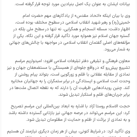
بیانات ایشان به عنوان یک اصل بنیادین مورد توجه قرار گرفته است
.
وی با بیان اینکه «اتحاد مقدس» از یادگارهای مهم حضرت امام
خمینی(ره) و رهبر شهید انقلاب اسلامی در سطوح مختلف بوده است،
اظهار داشت: مسئله انسجام و همگرایی، نه تنها در سطح ملی بلکه در
گستره جهان اسلام نیز همواره مورد تأکید قرار گرفته و این نگاه، یکی از
مؤلفه‌های اصلی گفتمان انقلاب اسلامی در مواجهه با چالش‌های جهانی
به شمار می‌رود
.
معاون فرهنگی و تبلیغی دفتر تبلیغات اسلامی افزود: امیدواریم مراسم
تشییع پیشِ‌رو که در واقع جلوه‌ای از همبستگی با مستضعفان جهان و نیز
نمادی از مقابله عقلانی با ظلم و زورگویی است، بتواند پیام روشنی از
وحدت امت اسلامی و ایستادگی در برابر ستمگران را به جهانیان مخابره
کند. چنین رویدادهایی ظرفیت آن را دارند که به نقطه اتصال ملت‌ها در
برابر جریان‌های ظلم و استکبار تبدیل شوند
.
حجت الاسلام روستا آزاد با اشاره به ابعاد بین‌المللی این مراسم تصریح
کرد: این مراسم می‌تواند در عرصه جهانی نیز بازتابی گسترده داشته باشد
و به نمادی از برائت از ظلم و حمایت از مظلومان تبدیل شود.
وی تأکید کرد: در شرایط کنونی، بیش از هر زمان دیگری نیازمند آن هستیم