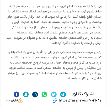
وی با اشاره به بیانات امام شهید در تبیین این فراز از صحیفه سجادیه
خاطرنشان کرد: امام شهید با صراحت می‌فرمایند که اگر همه دنیا نیز با
انسان قطع رابطه کنند، تا زمانی که پیوند او با خدا برقرار باشد، هیچ جای
وحشت و ناامیدی وجود ندارد. اعتماد به خدا، اکتفا به کفایت الهی و
پشت‌گرمی به رحمت و هدایت پروردگار، انسان را از یأس و درماندگی
نجات می‌دهد. رهبر شهید معظم انقلاب این معارف بلند صحیفه
سجادیه را بر واقعیت‌های جامعه تطبیق داده‌اند و همواره بر تقویت امید،
توکل و ارتباط با خداوند تأکید کرده‌اند.
رئیس موسسه صحیفه سجادیه در پایان با تأکید بر ضرورت استخراج و
تبیین منظومه فکری امام شهید درباره صحیفه سجادیه اظهار داشت:
لازم است مراکز و مجموعه‌های فعال در عرصه ترویج صحیفه سجادیه،
این معارف را بیش از پیش به جامعه منتقل کنند تا مردم بدانند هرچه
پیوند خود را با خداوند مستحکم‌تر سازند، امداد و نصرت الهی نیز بیشتر
شامل حال آنان خواهد شد.
اشتراک گذاری :
https://rasanews.ir/003R8a
گزارش خطا