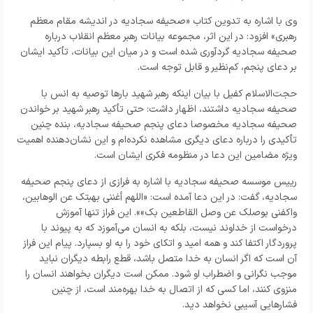
وی با اشاره به تدوین کتاب «صحیفه سجادیه در اندیشه مقام معظم
رهبری» افزود: در این اثر، مجموعه بیانات رهبر معظم انقلاب درباره
صحیفه سجادیه گردآوری شده است و در میان این بیانات، تأکید ایشان
بر دعای پنجم، کم‌نظیر و قابل توجه است.
حجت‌الاسلام کفیل با بیان اینکه رهبر شهید بارها توصیه به انس با
صحیفه سجادیه داشتند، اظهار داشت: حتی تأکید رهبر شهید بر خواندن
صحیفه سجادیه مخصوصا دعای پنجم صحیفه سجادیه، بنده چنین
تأکیدی را درباره دعای دیگری مشاهده نکرده‌ام و این نشان‌دهنده اهمیت
ویژه مضامین این دعا در منظومه فکری ایشان است.
رییس موسسه صحیفه سجادیه با اشاره به فرازی از دعای پنجم صحیفه
سجادیه، گفت: در این دعا آمده است: «اللهم أغنني بهبتك عن الوهابين،
واكفني بوصلك عن وصل القاطعين بك»». این فراز تنها آموزش
درخواست از خداوند نیست، بلکه به انسان می‌آموزد که به پیوند با
پروردگار اکتفا کند و همه امید و اتکای خود را به او بسپارد. پیام این فراز
آن است که اگر انسان به خدا متصل باشد، قطع رابطه دیگران نباید
موجب نگرانی و اضطراب او شود. ممکن است دیگران بخواهند انسان را
منزوی کنند، اما کسی که از اتصال به خدا بهره‌مند است، از چنین
فشارهایی آسیبی نخواهد دید.