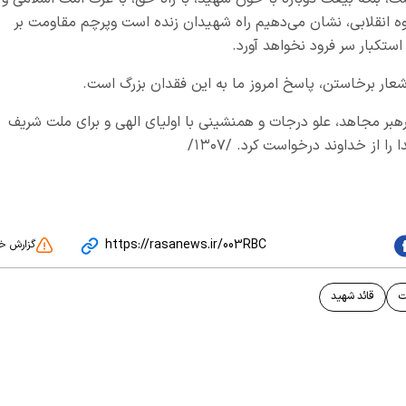
ه انقلابی، نشان می‌دهیم راه شهیدان زنده است وپرچم مقاومت بر
استکبار سر فرود نخواهد آورد.
 شعار برخاستن، پاسخ امروز ما به این فقدان بزرگ است.
هبر مجاهد، علو درجات و همنشینی با اولیای الهی و برای ملت شریف
ا از خداوند درخواست کرد. /۱۳۰۷/
https://rasanews.ir/003RBC
گزارش خ
ت
قائد شهید