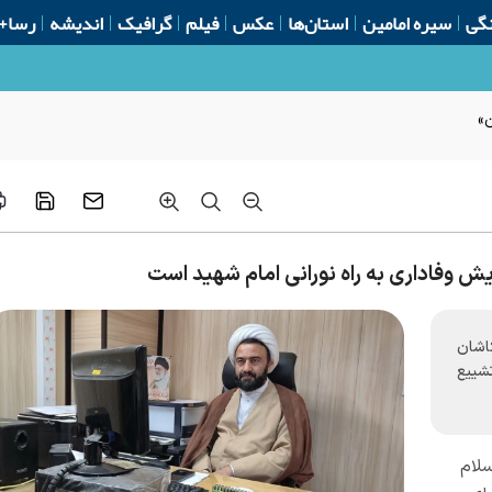
گی
سیره امامین
استان‌ها
عکس
فیلم
گرافیک
اندیشه
رسا+
ن»
ش وفاداری به راه نورانی امام شهید است
اشان
تشییع
لام