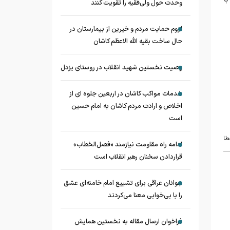
وحدت حول ولی‌فقیه را تقویت کنند
لزوم حمایت مردم و خیرین از بیمارستان در
حال ساخت بقیه الله الاعظم کاشان
وصیت نخستین شهید انقلاب در روستای یزدل
خدمات مواکب کاشان در اربعین جلوه ای از
اخلاص و ارادت مردم کاشان به امام حسین
است
طا
ادامه راه مقاومت نیازمند «فصل‌الخطاب»
قراردادن سخنان رهبر انقلاب است
جوانان عراقی برای تشییع امام خامنه‌ای عشق
را با بی‌خوابی معنا می‌کردند
فراخوان ارسال مقاله به نخستین همایش