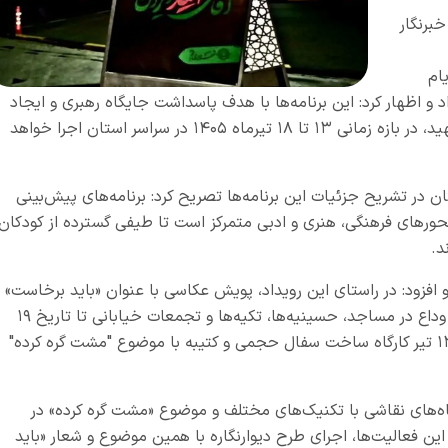
برنگار
ام
 و اظهار کرد: این برنامه‌ها با هدف پاسداشت جایگاه رهبری و ایجاد
پیوند عاطفی میان نسل نوپا و نوجوان با مقام شهید، در بازه زمانی ۱۳ تا ۱۸ تیرماه ۱۴۰۵ در سراسر استان اجرا خواهد
 در تشریح جزئیات این برنامه‌ها تصریح کرد: برنامه‌های پیش‌بینی
محورهای فرهنگی، هنری و ادبی متمرکز است تا طیفی گسترده از کودکان
د.
و افزود: در راستای این رویداد، پویش عکاسی با عنوان «باید برخاست»
اجرا می‌شود که در آن تصاویر ثبت‌شده از آیین‌های وداع در مساجد، حسینیه‌ها، تکیه‌ها و تجمعات خیابانی تا تاریخ ۱۹
تیرماه پذیرفته خواهد شد. همچنین در روز شنبه ۱۳ تیر کارگاه ساخت سفال حجمی و کتیبه با موضوع "مشت گره کرده"
روز یکشنبه ۱۴ تیرماه به کارگاه‌های نقاشی با تکنیک‌های مختلف و موضوع «مشت گره کرده» در
ین فعالیت‌ها، اجرای طرح دیوارنگاره با همین موضوع و شعار «باید