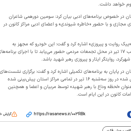
وم خواهد داشت.
تان در خصوص برنامه‌های ادبی بیان کرد: سومین دورهمی شاعران
ای مجازی و با حضور «خاطره شیوندی» و اعضای ادبی مراکز کانون در
«پیک روایت و پیروزی» اشاره کرد و گفت: این خودرو که مجهز به
تجهیزات کامل صوتی و تصویری است، چهارشنبه‌شب ۱۷ تیر در محل تجمعات مردمی حضور می‌یابد تا با اجرای برنامه‌ه
کرد، روایتگر ایثار و پیروزی رهبر شهید باشد.
 در پایان به برنامه‌های تکمیلی اشاره کرد و گفت: برگزاری نشست‌های
دورهمی و پویش کتابخوانی از اثر «خون دلی که لعل شد» در روز سه‌شنبه ۱۶ تیر در تمامی مراکز استان پیش‌بینی شده
 عنوان «لحظه وداع با رهبر شهید» توسط مربیان و اعضا و همچنین
امات کانون در این ایام است.
https://rasanews.ir/003RBk
گزارش خ
انون پرورش فکری