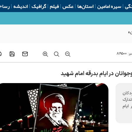
گی
سیره امامین
استان‌ها
عکس
فیلم
گرافیک
اندیشه
رسا+
ن»
بر:
۸۱۹۵۰۰
جوانان در ایام بدرقه امام شهید
دکان
دارک
ایام