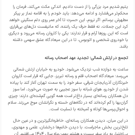
یتیم شدیم مرد بزرگی را از دست دادیم. اندکی مکث می‌کند، فرمان را
محکم‌تر می‌فشارد و ادامه می‌دهد: باید خودم را به اقامه نماز بر پیکر
مطهرش برسانم. اگر نروم، این حسرت تا آخر عمر روی دلم سنگینی خواهد
کرد این جملات، نه فقط حرف یک راننده، که مانیفست دل‌های بی‌قراری
است که این روزها آرام و قرار ندارند؛ یکی با کاروان رسانه می‌رود و دیگری
با خودروی شخصی و اتوبوس، تا در این میعادگاه عشق سهمی داشته
باشد.
تجمع در ارتش شمالی؛ تجدید عهد اصحاب رسانه
ساعت به دوازده شب نزدیک می‌شود. خودرو به خیابان ارتش شمالی
می‌رسد؛ میعادگاه اصحاب قلم و رسانه تبریز، جایی که قرار است کاروان
خبرنگاران آذربایجان شرقی، سفر خود را به سمت تهران آغاز کند با پیاده
شدن از خودرو، هوای شبانه با سوز عجیبی به صورت می‌خورد، اما سوز
دل همکاران رسانه‌ای بسیار داغ‌تر است همه گویی گم‌شده‌ای دارند؛ چیزی
گران‌بها را گم کرده‌اند که در نگاه‌های خسته و نگرانشان موج می‌زند. سلام
و احوال‌پرسی‌ها کوتاه و آمیخته با تسلیت است..
در این میان، دیدن همکاران رسانه‌ای، خاطره‌انگیزترین و در عین حال
تلخ‌ترین بخش ماجراست. با دیدن خانم‌ها درخشان، علمی و مهدوی،
بی‌اختیار به یاد سفر بیست و هشتم بهمن‌ماه سال ۱۴۰۴ می‌افتیم. آن