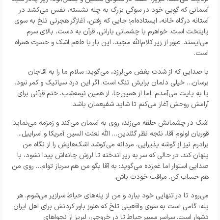
آسمانی که گویی خود در سوگی بزرگ به چله نشسته، نفس می‌کشد در
آستانه درگاه خانه، ایستاده‌ام؛ جایی که رفتن، آغازگر هجرتی تلخ به سوی
پایتخت است. خواهرم با چشمانی بارانی، قرآن به دست، بالای سرم
می‌ایستد. عبور از زیر کلام‌الله مجید، این بار با طعم اشک و حسرت همراه
است.
با صدایی که از شدت بغض می‌لرزد، می‌گوید: سلام ما را به آقاجان
برسان… خیلی دلمان برایش تنگ است. اگر این درد سیاتیک و کمر نبود،
پا به پایت می‌آمدم؛ اما از همین‌جا، از همین نیمه‌شب، ختم قرآنی برای
آرامش روحش آغاز می‌کنم تا شاید شفیعمان باشد.
اشک در چشمانش حلقه می‌زند، روی به آسمان می‌کند و زمزمه می‌نماید:
قوربان اولوم آقا، نئجه نظر گئلدین… الله لعنت السین آمریکا و اسراییل...
برادرم نیز از گوشه پذیرایی، مردانه می‌کوشد اشک‌هایش را از نگاه من
پنهان کند. در حالی که سر به زیر اندخته تا لرزش چانه‌اش پیدا نشود، با
صدایی استوار اما غم‌زده می‌گوید: به آقا بگو من هم سرباز توام… روی من
هم حساب کن. مراقب خودت باش.
می‌رود تا در تنهایی خود ببارد و من از پله‌های حیاط سرازیر می‌شوم. هر
پله، گامی است به سوی واقعیتی تلخ که هنوز باور کردنش برای اهل ایران
دشوار است. سراسر مسیر حیاط تا در خروجی، لبریز از نجواهای