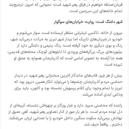
قربان‌صدقه خواهرم در فراق رهبر شهید است؛ نجوایی که امروز، ترجیع‌بند
تمام خانه‌های این سرزمین است.
شهر دلتنگ است؛ روایت خیابان‌های سوگوار
بیرون از خانه، تاکسی اینترنتی منتظر ایستاده است. سوار می‌شوم و
خودرو در شریان‌های تاریک اما بیدار شهر تبریز به حرکت درمی‌آید شهر،
رنگ و بوی دیگری به خود گرفته است؛ رنگ یتیمی و دلتنگی دارد از
بیلبوردهای بزرگ بزرگراه‌های ورودی تا تابلوهای کوچک محله‌های قدیمی،
همه جا آراسته به تصویر امامی است که آذربایجان همواره به عشق او
تپیده است.
بیش از هر چیز، قاب‌های ماندگار آخرین سخنرانی رهبر شهید در دیدار
حماسی مردم آذربایجان چشم‌ها را می‌نوازد انگار همین دیروز بود که
تبریز با تمام وجود پای کلام پرمهرش نشسته بود و اکنون، باید برای
وداعی ابدی آماده می‌شد.
راننده که محاسنی سپید دارد و غبار روزگار بر چهره‌اش نشسته، آیینه‌ای از
دل توده مردم است. با هر بار عبور از کنار تصاویر رهبر شهید، آهی عمیق از
نهادش برمی‌آید سکوت سنگین داخل خودرو را با صدایی لرزان می‌شکند:
دخترم… واقعاً حیف شد.