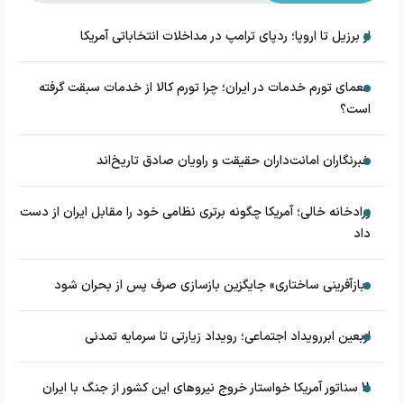
از برزیل تا اروپا؛ ردپای ترامپ در مداخلات انتخاباتی آمریکا
معمای تورم خدمات در ایران؛ چرا تورم کالا از خدمات سبقت گرفته
است؟
خبرنگاران امانت‌داران حقیقت و راویان صادق تاریخ‌اند
زرادخانه‌ خالی؛ آمریکا چگونه برتری نظامی خود را مقابل ایران از دست
داد
«بازآفرینی ساختاری» جایگزین بازسازی صرف پس از بحران شود
اربعین ابررویداد اجتماعی؛ رویداد زیارتی تا سرمایه تمدنی
11 سناتور آمریکا خواستار خروج نیروهای این کشور از جنگ با ایران