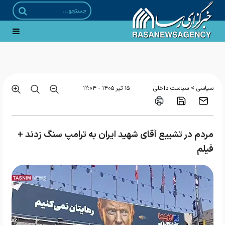
نجف اشرف و کربلای معلی در سوگِ «قائد شهید امت»؛ تجلی وحدت ناگسستنی ایران و عراق
+ فیلم
>
سیاسی
سیاست داخلی
۱۵ تير ۱۴۰۵ - ۱۲:۰۴
مردم در تشییع آقای شهید ایران به ترامپ سنگ زدند +
فیلم