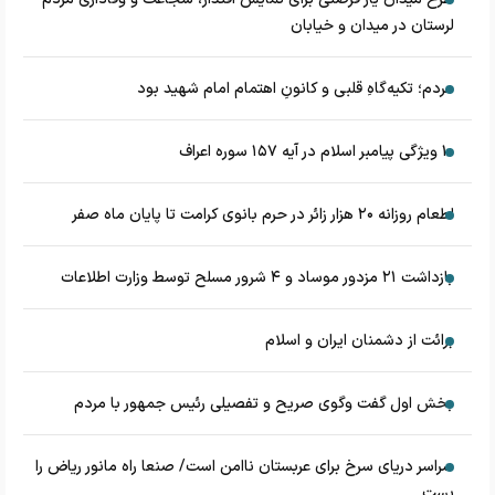
لرستان در میدان و خیابان
مردم؛ تکیه‌گاهِ قلبی و کانونِ اهتمام امام شهید بود
۱۰ ویژگی پیامبر اسلام در آیه ۱۵۷ سوره اعراف
اطعام روزانه ۲۰ هزار زائر در حرم بانوی کرامت تا پایان ماه صفر
بازداشت ۲۱ مزدور موساد و ۴ شرور مسلح توسط وزارت اطلاعات
برائت از دشمنان ایران و اسلام
بخش اول گفت وگوی صریح و تفصیلی رئیس جمهور با مردم
سراسر دریای سرخ برای عربستان ناامن است/ صنعا راه مانور ریاض را
بست