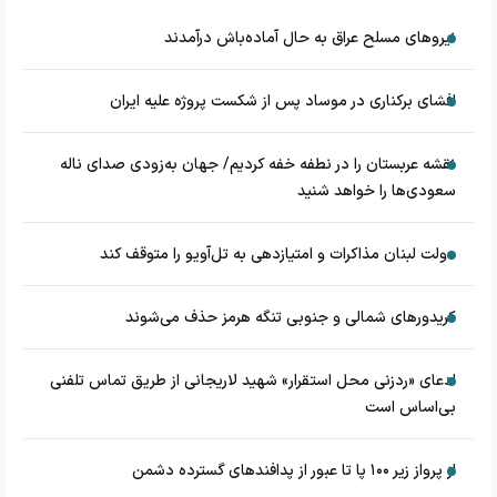
نیروهای مسلح عراق به حال آماده‌باش درآمدند
افشای برکناری در موساد پس از شکست پروژه علیه ایران
نقشه عربستان را در نطفه خفه کردیم/ جهان به‌زودی صدای ناله
سعودی‌ها را خواهد شنید
دولت لبنان مذاکرات و امتیازدهی به تل‌آویو را متوقف کند
کریدورهای شمالی و جنوبی تنگه هرمز حذف می‌شوند
ادعای «ردزنی محل استقرار» شهید لاریجانی از طریق تماس تلفنی
بی‌اساس است
از پرواز زیر ۱۰۰ پا تا عبور از پدافند‌های گسترده دشمن