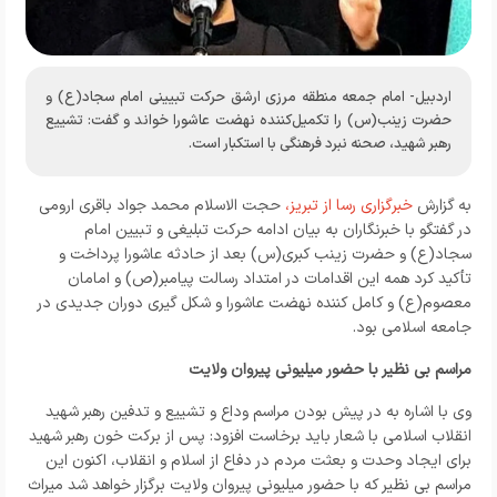
اردبیل- امام جمعه منطقه مرزی ارشق حرکت تبیینی امام سجاد(ع) و
حضرت زینب(س) را تکمیل‌کننده نهضت عاشورا خواند و گفت: تشییع
رهبر شهید، صحنه نبرد فرهنگی با استکبار است.
به گزارش
خبرگزاری رسا از تبریز،
حجت الاسلام محمد جواد باقری ارومی
در گفتگو با خبرنگاران به بیان ادامه حرکت تبلیغی و تبیین امام
سجاد(ع) و حضرت زینب کبری(س) بعد از حادثه عاشورا پرداخت و
تأکید کرد همه این اقدامات در امتداد رسالت پیامبر(ص) و امامان
معصوم(ع) و کامل کننده نهضت عاشورا و شکل گیری دوران جدیدی در
جامعه اسلامی بود.
مراسم بی نظیر با حضور میلیونی پیروان ولایت
وی با اشاره به در پیش بودن مراسم وداع و تشییع و تدفین رهبر شهید
انقلاب اسلامی با شعار باید برخاست افزود: پس از برکت خون رهبر شهید
برای ایجاد وحدت و بعثت مردم در دفاع از اسلام و انقلاب، اکنون این
مراسم بی نظیر که با حضور میلیونی پیروان ولایت برگزار خواهد شد میراث