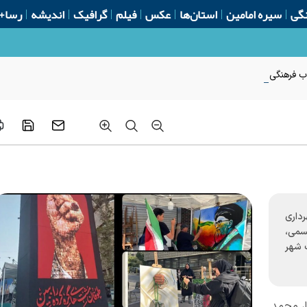
گی
سیره امامین
استان‌ها
عکس
فیلم
گرافیک
اندیشه
رسا+
اب فرهنگی
داری
جسمی،
 شهر
،
محمد