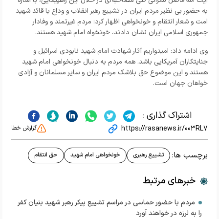
آیت الله فاضل لنکرانی طی مصاحبه‌ای در خلال این راهپیمایی، با اشاره
به حضور بی نظیر مردم ایران در تشییع رهبر انقلاب و وداع با قائد شهید
امت و شعار انتقام و خونخواهی اظهار کرد: مردم غیرتمند و وفادار
جمهوری اسلامی ایران نشان دادند، خونخواه امام شهید هستند.
وی ادامه داد: امیدواریم آثار شهادت امام شهید نابودی اسرائیل و
جنایتکاران آمریکایی باشد. همه مردم به دنبال خونخواهی امام شهید
هستند و این موضوع حق بلاشک مردم ایران و سایر مسلمانان و آزادی
خواهان جهان است.
اشتراک گذاری :
https://rasanews.ir/003RL7
گزارش خطا
برچسب ها:
تشییع رهبری
خونخواهی امام شهید
حق انتقام
خبرهای مرتبط
مردم با حضور حماسی در مراسم تشییع پیکر رهبر شهید بنیان کفر
را به لرزه در خواهند آورد