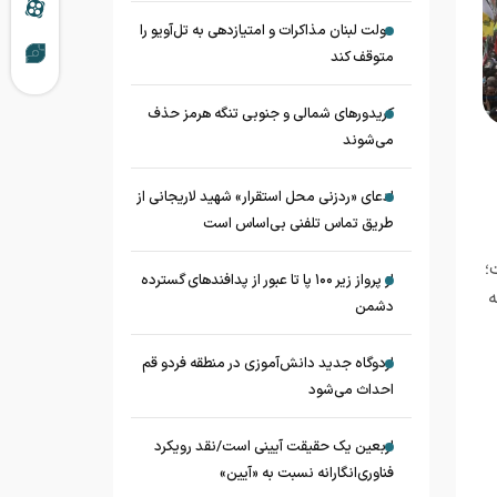
دولت لبنان مذاکرات و امتیازدهی به تل‌آویو را
متوقف کند
کریدورهای شمالی و جنوبی تنگه هرمز حذف
می‌شوند
ادعای «ردزنی محل استقرار» شهید لاریجانی از
طریق تماس تلفنی بی‌اساس است
؛
از پرواز زیر ۱۰۰ پا تا عبور از پدافند‌های گسترده
ه
دشمن
اردوگاه جدید دانش‌آموزی در منطقه فردو قم
احداث می‌شود
اربعین یک حقیقت آیینی است/نقد رویکرد
فناوری‌انگارانه نسبت به «آیین»