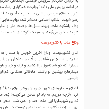
به
گزارش خبرنگار
سرویس فرهنگی اجتماعی خبرگزار
در ادامه پویش ملی «
۱۰۰۱
روایت» خبرگزاری رسا، مج
از روایت‌های مردمی و ادبی با محوریت آیین بدرقه
رهبر شهید انقلاب اسلامی منتشر شد؛ روایت‌هایی که
وداع باشکوه ملت، پیوند نسل‌ها، وحدت ملی و تداو
شهید سخن می‌گویند و هر یک، گوشه‌ای از حماسه ح
وداع ملت با کشوردوست
آقای کشوردوست، وداع آخرین خویش با ملت را به انجا
شهیدان تا انجمن شاعران و قُرّاء و مداحان. روزگا
دیداری که دو شبانه‌روز دراز کشید و ترک و کرد و بل
دیدارهای پیشین او باشند. ملاقاتی همگانی، غم‌آلو
واپسین.
فضای میدان‌های شهر، چون چاووشی برای بدرقه
زا
کرد: «گرچه دوریم، به یاد تو سخن می‌گوییم؛ بُعد 
فدایی شهیدان! این ملت، صد و اندی شب، سعی صفا 
تهران، نزدیک کشوردوست، با کشوردوست خویش وداع