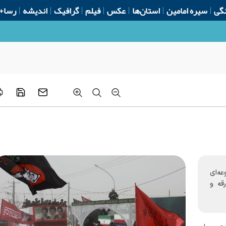
گی
سیره امامین
استان‌ها
عکس
فیلم
گرافیک
اندیشه
رسا+
مجموعه‌ای
قه و