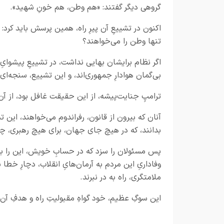
گروهی ديگر گفتند: «هم وطن، هم خونِ شهيد».
اكنون در تشييعِ آن پيرِ راه، همين پرسش بايد كرد:
تنها وطن را می‌خواهند؟
اگر نظام برایشان بهايی نداشت، در تشييعِ پيشوايِ 
بی‌گمان هوادارِ جمهوری‌اند، و اين تشييع، سنجه‌ا
ترامپِ جنايت‌پيشه، از اين حقيقت غافل بود، از آن
آنان كه بيرون از قانون، رفراندوم می‌خواهند، اين ت
بدانند، كه در هيچ جای جهان، برای هيچ رهبری، چني
پس مسئولان را سزد كه در حسابِ خويش، اين را بنيادِ
وفاداریِ اين مردم به آرمان‌هایِ انقلاب، دچارِ خطا ن
ملامتگری، راه به در نبرند.
اين سوگِ عظيم، خود گواهِ مقبوليتِ راه و هدفِ آ