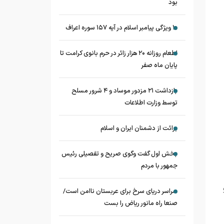
بود
۱۰ ویژگی پیامبر اسلام در آیه ۱۵۷ سوره اعراف
اطعام روزانه ۲۰ هزار زائر در حرم بانوی کرامت تا
پایان ماه صفر
بازداشت ۲۱ مزدور موساد و ۴ شرور مسلح
توسط وزارت اطلاعات
برائت از دشمنان ایران و اسلام
بخش اول گفت وگوی صریح و تفصیلی رئیس
جمهور با مردم
سراسر دریای سرخ برای عربستان ناامن است/
صنعا راه مانور ریاض را بست