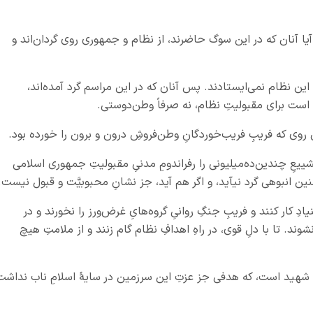
 آيا آنان كه در اين سوگ حاضرند، از نظام و جمهوری روي گردان‌اند و
اين نظام نمی‌ايستادند. پس آنان كه در اين مراسم گرد آمده‌اند،
ی است برای مقبوليتِ نظام، نه صرفاً وطن‌دوستی.
 روی كه فريبِ فريب‌خوردگانِ وطن‌فروشِ درون و برون را خورده بود.
شييعِ چندين‌ده‌ميليونی را رفراندومِ مدنیِ مقبوليتِ جمهوری اسلامی
ن انبوهی گرد نيآيد، و اگر هم آيد، جز نشانِ محبوبيَّت و قبول نيست.
 كار كنند و فريبِ جنگِ روانیِ گروه‌هایِ غرض‌ورز را نخورند و در
شوند. تا با دلِ قوی، در راهِ اهدافِ نظام گام زنند و از ملامتِ هيچ
ن شهيد است، كه هدفی جز عزتِ اين سرزمين در سايه
اسلامِ ناب نداشت