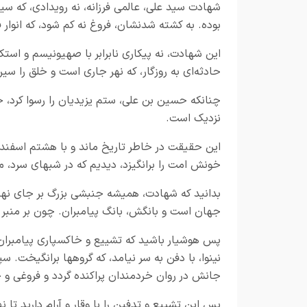
شهادت سید علی، عالمی فرزانه، نه رویدادی، که س
بوده. به کشته شدنشان، فروغ نه کم شود، که انوار 
این شهادت، نه پیکاری نابرابر با صهیونیسم و استک
حادثه‌ای به روزگار، که نهر جاری است و خلق را س
چنانکه حسین بن علی، ستم یزیدیان را رسوا کرد، خو
نزدیک است.
این حقیقت در خاطر تاریخ ماند و با هشتم اسفند ن
خونش امت را برانگیزد، دیدیم که در شبهای سرد، م
بدانید که شهادت، همیشه جنبشی بزرگ بر جای نهد؛
جهان است و بانگش، بانگ پیامبران. چون بر منبر 
پس هوشیار باشید که تشییع و خاکسپاری پیامبران
نینوا، با دفن به سر نیامد، که گروهها برانگیخت.
جانش در روان خردمندان پراکنده گردد و فروغی و ج
پس این تشییع و تدفین را با وقار و آرام دارید تا 