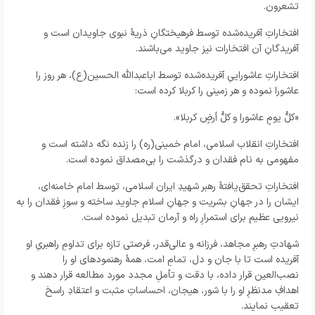
تشعرون.
افتخاراتِ آفریده‌شده توسط فرهیختگانِ ذریهٔ نبوی جاویدان است و
آفریدگانِ آن افتخارات نیز جاوید می‌باشند.
افتخاراتِ عاشوراییِ آفریده‌شده توسط اباعبدالله الحسین(ع)، هر روز را
عاشورا نموده و هر زمینی را کربلا کرده است:
«کلُّ یومٍ عاشورا و کلُّ أرضٍ کربلا».
افتخاراتِ انقلاب اسلامی، امام خمینی(ره) را زنده نگه داشته است و
مفهومی به نام فقدان و درگذشت را بی‌مصداق نموده است.
افتخاراتِ تحقق‌یافتهٔ رهبر شهیدِ ایران اسلامی، توسط امام خامنه‌ای،
ایشان را در جهانِ بشریت و جهانِ اسلام جاوید ساخته و سوزِ فقدان را به
نیرویی عظیم برای استمرارِ راه و آرمان تبدیل نموده است.
شهادتِ رهبرِ مجاهد، فرزانه و عالی‌قدر، فرصتی تازه برای تداومِ راهبریِ او
آفریده است تا با جان و دل، تمامِ امت، همهٔ رهنمودهای او را
نصب‌العین قرار داده، با دقت و تأملِ مجدد مورد مطالعه قرار دهند و
اهدافِ مدنظرِ او را با شور، هیجان، احساساتِ مثبت و اعتقادِ راسخ
تعقیب نمایند.