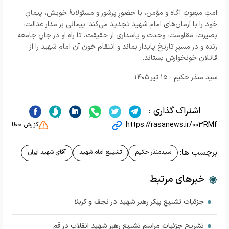
امتِ مبعوثِ آگاه و مؤمن، با حضورِ پرشور و مسئولانهٔ خویش، پیمانِ
خود را با آرمان‌های امام شهید تجدید می‌کند؛ پیمانی بر مدارِ عدالت،
بصیرت، مقاومت، وحدت و پاسداری از حقیقت، تا راهِ او در جانِ جامعه
زنده و در مسیرِ تاریخ پایدار بماند و انتقام خون آن امام شهید را از
قاتلان خونخوارش بستاند.
سید منذر حکیم - ۱۵ تیر ۱۴۰۵
اشتراک گذاری :
https://rasanews.ir/003RMf
گزارش خطا
برچسب ها:
سیدمنذر حکیم
تشییع امام شهید
آقای شهید ایران
خبرهای مرتبط
جزئیات تشییع پیکر رهبر شهید در نجف و کربلا
تشریح جزئیات مراسم تشییع رهبر شهید انقلاب در قم