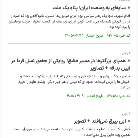
یادداشت؛
سایه‌ای به وسعت ایران؛ پناهِ یک ملت
امام شهید، تنها یک رهبر سیاسی نبود؛ برای میلیون‌ها انسان، تکیه‌گاهی بود که امید را
در دل تاریکی زنده نگه می‌داشت. گویی ایران، زیر سایه آن قامت استوار، جرئت برخاستن
را پیدا کرده بود.
کد خبر: ۸۲۰۱۸۵ تاریخ انتشار : ۱۴۰۵/۰۴/۱۸
گزارش؛
همپای بزرگترها در مسیر عشق؛ روایتی از حضور نسل فردا در
آیین بدرقه + تصاویر
حضور پررنگ، پرشور و ممتد کودکان و نوجوانانی که پا به پای بزرگترها، جاده‌ها و
خیابان‌ها را فرش کرده‌اند؛ جلوه ای که بیش از هر چیز دیگر، چشم هایم را خیره
می‌کند.
کد خبر: ۸۲۰۱۸۰ تاریخ انتشار : ۱۴۰۵/۰۴/۱۹
گزارش؛
این بیرق نمی‌افتد + تصویر
گاهی یک جمله، تمام حقیقت یک روز را در خود خلاصه می‌کند. برای من، آن جمله
همین بود: «این بیرق نمی‌افتد.»