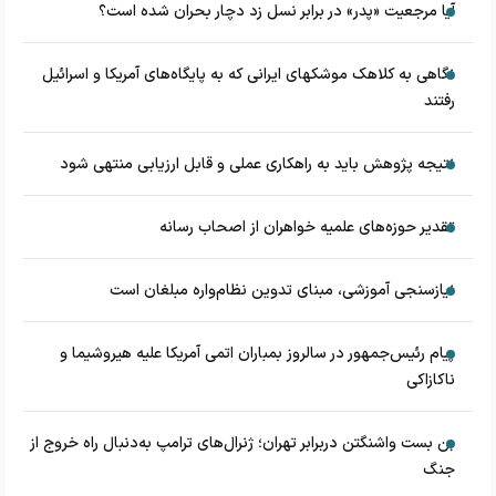
آیا مرجعیت «پدر» در برابر نسل زد دچار بحران شده است؟
نگاهی به کلاهک‎ موشک‎های ایرانی که به پایگاه‌های آمریکا و اسرائیل
رفتند
نتیجه پژوهش باید به راهکاری عملی و قابل ارزیابی منتهی شود
تقدیر حوزه‌های علمیه خواهران از اصحاب رسانه
نیازسنجی آموزشی، مبنای تدوین نظام‌واره مبلغان است
پیام رئیس‌جمهور در سالروز بمباران اتمی آمریکا علیه هیروشیما و
ناکازاکی
بن بست واشنگتن دربرابر تهران؛ ژنرال‌های ترامپ به‌دنبال راه خروج از
جنگ