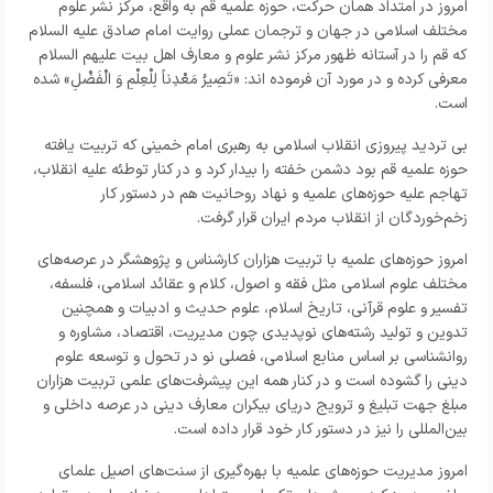
امروز در امتداد همان حرکت، حوزه علمیه قم به واقع، مرکز نشر علوم
مختلف اسلامی در جهان و ترجمان عملی روایت امام صادق علیه السلام
که قم را در آستانه ظهور مرکز نشر علوم و معارف اهل بیت علیهم السلام
معرفی کرده و در مورد آن فرموده اند: «تَصِیرُ مَعْدِناً لِلْعِلْمِ وَ الْفَضْلِ» شده
است.
بی تردید پیروزی انقلاب اسلامی به رهبری امام خمینی که تربیت یافته
حوزه علمیه قم بود دشمن خفته را بیدار کرد و در کنار توطئه علیه انقلاب،
تهاجم علیه حوزه‌های علمیه و نهاد روحانیت هم در دستور کار
زخم‌خوردگان از انقلاب مردم ایران قرار گرفت.
امروز حوزه‌های علمیه با تربیت هزاران کارشناس و پژوهشگر در عرصه‌های
مختلف علوم اسلامی مثل فقه و اصول، کلام و عقائد اسلامی، فلسفه،
تفسیر و علوم قرآنی، تاریخ اسلام، علوم حدیث و ادبیات و همچنین
تدوین و تولید رشته‌های نوپدیدی چون مدیریت، اقتصاد، مشاوره و
روانشناسی بر اساس منابع اسلامی، فصلی نو در تحول و توسعه علوم
دینی را گشوده است و در کنار همه این پیشرفت‌های علمی تربیت هزاران
مبلغ جهت تبلیغ و ترویج دریای بیکران معارف دینی در عرصه داخلی و
بین‌المللی را نیز در دستور کار خود قرار داده است.
امروز مدیریت حوزه‌های علمیه با بهره‌گیری از سنت‌های اصیل علمای