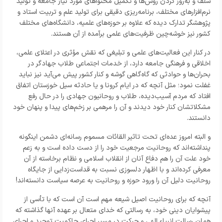
سلف و به‌روز کردن روش‌ها و تکمیل محتواهای مورد نیاز جامعه و تولید
نرم‌افزارهای مختلف، برنامه‌ریزی دقیقی برای تولید علم و تربیت استاد و
پژوهشگر تدارک دیده که علاوه بر حوزه‌های علمیه، دانشگاه‌های مختلف
کشور نیز خوشه‌چین ظرفیت‌های علمی برآمده از آن هستند.
در کنار این فعالیت‌های علمی و تبلیغی که نقش مؤثری در اعتلای علمی،
اخلاقی و فرهنگی جامعه دارد، از خدمات اجتماعی طلاب جهادگر در
بحران‌ها و حوادثی که گاه‌گاهی گوشه و کنار کشور پیش می‌آید نیز نباید
غفلت نمود؛ مثل آنچه که در ایام کرونا و یا حادثه سیل خوزستان اتفاق
افتاد که مردم آسیب‌دیده، طلاب و روحانیون جهادی را در حال رفع
مشکلاتشان کنار خود دیدند و آن را مرهمی بر زخم‌های پیدا و پنهان خود
دانستند.
و البته امروز عده‌ای تحت تاثیر القائات مسموم رسانه‌ای دشمن اینگونه
پنداشته‌اند که روحانیت مرجعیت خود را از دست داده است و به زعم
خود علت آن را هم دفاع آنان از انقلاب اسلامی و نظام برخاسته از آن
معرفی کرده‌اند و با اظهار دلسوزی نسبت به قداست‌زدایی از جایگاه
روحانیت دلیل آن را ورود حوزه و روحانیت به عرصه سیاست دانسته‌اند!
آنچه که برای روحانیت اصیل شیعه مهم است آن است که با تأسی از
پیشوایان دینی خود، به رسالتی که خدای متعال بر عهده آنها گذاشته که
همان رسالت انبیاء الهی و حرکت در مسیر اجرای حاکمیت توحید و اجرای