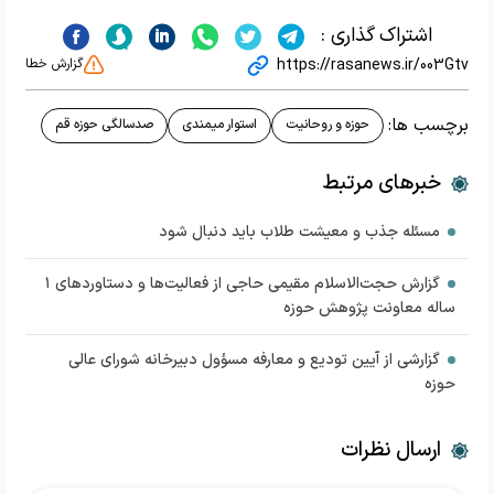
اشتراک گذاری :
https://rasanews.ir/003Gtv
گزارش خطا
برچسب ها:
حوزه و روحانیت
استوار میمندی
صدسالگی حوزه قم
خبرهای مرتبط
مسئله جذب و معیشت طلاب باید دنبال شود
گزارش حجت‌الاسلام مقیمی حاجی از فعالیت‌ها و دستاورد‌های ۱
ساله معاونت پژوهش حوزه
گزارشی از آیین تودیع و معارفه مسؤول دبیرخانه شورای عالی
حوزه
ارسال نظرات