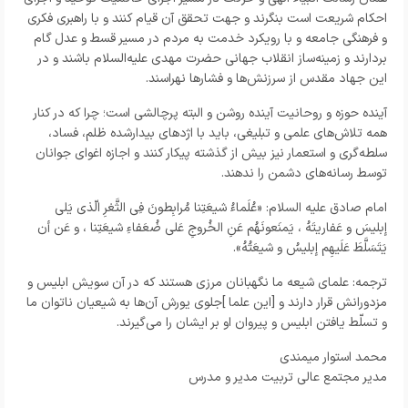
احکام شریعت است بنگرند و جهت تحقق آن قیام کنند و با راهبری فکری
و فرهنگی جامعه و با رویکرد خدمت به مردم در مسیر قسط و عدل گام
بردارند و زمینه‌ساز انقلاب جهانی حضرت مهدی علیه‌السلام باشند و در
این جهاد مقدس از سرزنش‌ها و فشارها نهراسند.
آینده حوزه و روحانیت آینده روشن و البته پرچالشی است؛ چرا که در کنار
همه تلاش‌های علمی و تبلیغی، باید با اژدهای بیدارشده ظلم، فساد،
سلطه‌گری و استعمار نیز بیش از گذشته پیکار کنند و اجازه اغوای جوانان
توسط رسانه‌های دشمن را ندهند.
امام صادق علیه السلام: «عُلَماءُ شيعَتِنا مُرابِطونَ فِي الثَّغرِ الّذي يَلي
إبليسَ و عَفاريتَهُ ، يَمنَعونَهُم عَنِ الخُروجِ عَلى ضُعَفاءِ شيعَتِنا ، و عَن أن
يَتَسَلَّطَ عَلَيهِم إبليسُ و شيعَتُهُ».
ترجمه: علماى شيعه ما نگهبانان مرزى هستند كه در آن سويش ابليس و
مزدورانش قرار دارند و [اين علما ]جلوى يورش آن‌ها به شيعيان ناتوان ما
و تسلّط يافتن ابليس و پيروان او بر ايشان را مى‌گيرند.
محمد استوار میمندی
مدیر مجتمع عالی تربیت مدیر و مدرس