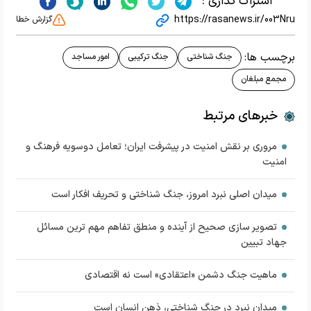
اشتراک گذاری :
https://rasanews.ir/003Nru
گزارش خطا
برچسب ها:
جنگ شناختی
جنگ ترکیبی
امور مساجد
مجمع مبلغان
خبرهای مرتبط
مروری بر نقش امنیت در پیشرفت ایران؛ تعامل دوسویه فرهنگ و‌‌
امنیت
میدان اصلی نبرد امروز، جنگ شناختی و تحریف افکار است
تصویر سازی صحیح از آینده و منطق تفاهم مهم ترین مسائل
جهاد تبیین
ماهیت جنگ دشمن «اعتقادی» است نه اقتصادی
میدان نبرد در جنگ شناختی، ذهن انسان است