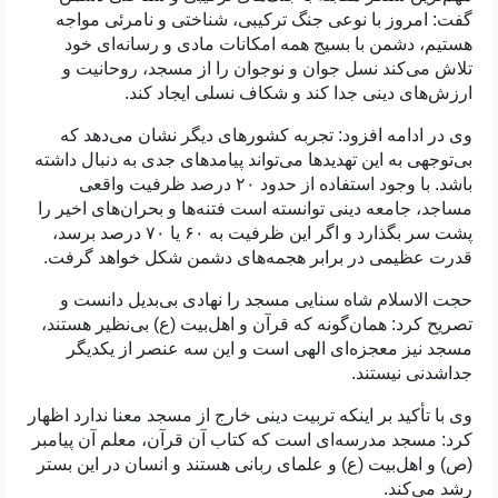
گفت: امروز با نوعی جنگ ترکیبی، شناختی و نامرئی مواجه
هستیم، دشمن با بسیج همه امکانات مادی و رسانه‌ای خود
تلاش می‌کند نسل جوان و نوجوان را از مسجد، روحانیت و
ارزش‌های دینی جدا کند و شکاف نسلی ایجاد کند.
وی در ادامه افزود: تجربه کشورهای دیگر نشان می‌دهد که
بی‌توجهی به این تهدیدها می‌تواند پیامدهای جدی به دنبال داشته
باشد
.
با وجود استفاده از حدود
۲۰
درصد ظرفیت واقعی
مساجد، جامعه دینی توانسته است فتنه‌ها و بحران‌های اخیر را
پشت سر بگذارد و اگر این ظرفیت به
۶۰
یا
۷۰
درصد برسد،
قدرت عظیمی در برابر هجمه‌های دشمن شکل خواهد گرفت
.
حجت الاسلام شاه سنایی مسجد را نهادی بی‌بدیل دانست و
تصریح کرد: همان‌گونه که قرآن و اهل‌بیت (ع) بی‌نظیر هستند،
مسجد نیز معجزه‌ای الهی است و این سه عنصر از یکدیگر
جداشدنی نیستند
.
وی با تأکید بر اینکه تربیت دینی خارج از مسجد معنا ندارد اظهار
کرد: مسجد مدرسه‌ای است که کتاب آن قرآن، معلم آن پیامبر
(ص) و اهل‌بیت (ع) و علمای ربانی هستند و انسان در این بستر
رشد می‌کند.