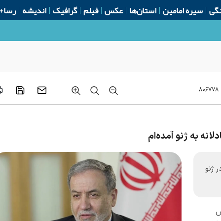
گی
سیره امامین
استان‌ها
عکس
فیلم
گرافیک
اندیشه
رسا+
 صیانت از ایشان وظیفه همه ما است
۸۰۶۷۷۸
لانه به ژنو آمده‌ام
ر ژنو
س