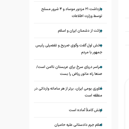
بازداشت ۲۱ مزدور موساد و ۴ شرور مسلح
توسط وزارت اطلاعات
برائت از دشمنان ایران و اسلام
بخش اول گفت وگوی صریح و تفصیلی رئیس
جمهور با مردم
سراسر دریای سرخ برای عربستان ناامن است/
صنعا راه مانور ریاض را بست
فناوری بومی ایران، برتر از هر سامانه وارداتی در
منطقه است
ارتش کاملاً آماده است
اعلام جرم دادستانی علیه حامیان