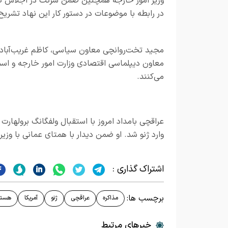
وزیر امور خارجه همچنین ضمن شرکت در اجلاس کنف
در رابطه با موضوعات در دستور کار این نهاد تشریح
مجید تخت‌روانچی معاون سیاسی، کاظم غریب‌آبادی 
معاون دیپلماسی اقتصادی وزارت امور خارجه و اس
می‌کنند.
عراقچی بامداد امروز با استقبال ولفگانگ برولهارت 
وارد ژنو شد. او ضمن دیدار با همتای عمانی با وز
اشتراک گذاری :
برچسب ها:
مذاکره
عراقچی
ژنو
آمریکا
هسته
خبرهای مرتبط