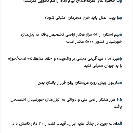
یک خاطره تلخ؛ تفرقه‌افکنان پیام امام را هم تحویل نگرفتند!
چرا بیت المال باید خرج مجرمان امنیتی شود؟
سهم استان از ۵۶ هزار هکتار اراضی تخصیص‌یافته به پنل‌های
خورشیدی کشور، ۵۰۰۰ هکتار است
راهبرد ما «امیدآفرینی مبتنی بر واقعیت» و «نقد مشفقانه» است/حوزه
را به جهان معرفی کنید
سناریوی پیش روی عربستان برای فرار از باتلاق یمن
۴۸ هزار هکتار اراضی ملی و دولتی به انرژی‌های خورشیدی اختصاص
یافت
اقدامات چین در جنگ علیه ایران، قیمت نفت را 30 دلار کاهش داد