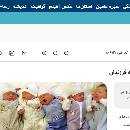
گی
سیره امامین
استان‌ها
عکس
فیلم
گرافیک
اندیشه
رسا+
کد خبر:
۸۰۶۹۲۱
 فرزندان
و در
د.
نه‌ای
لسه