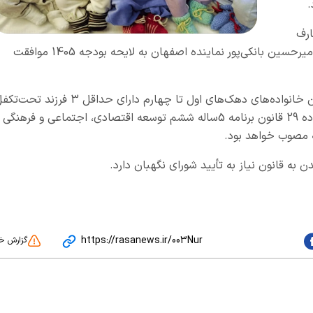
ارف
لایحه نمایندگان در این جلسه با پیشنهاد الحاقی امیرحسین بانکی‌پور نماینده اصفهان به لایحه بودجه 1405 موافقت
براساس این پیشنهاد الحاقی؛ افزایش یارانه فرزندان خانواده‌های دهک‌های اول تا چهارم دارای حداقل 3 فرزند 
که هیچ کدام از والدین در دستگاه‌های مذکور در ماده 29 قانون برنامه 5ساله ششم توسعه اقتصادی، اجتماعی و فرهنگی
ه مصوب خواهد بود.
 به قانون نیاز به تأیید شورای نگهبان دارد.
https://rasanews.ir/003Nur
گزارش خ