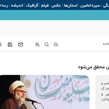
گی
سیره امامین
استان‌ها
عکس
فیلم
گرافیک
اندیشه
رسا+
۸۰۶۹
وان محقق می‌شود
صبر و
 جنگ
هی و
انان،