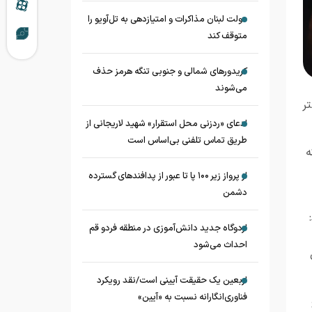
دولت لبنان مذاکرات و امتیازدهی به تل‌آویو را
متوقف کند
کریدورهای شمالی و جنوبی تنگه هرمز حذف
می‌شوند
ر
ادعای «ردزنی محل استقرار» شهید لاریجانی از
طریق تماس تلفنی بی‌اساس است
ه
از پرواز زیر ۱۰۰ پا تا عبور از پدافند‌های گسترده
دشمن
اردوگاه جدید دانش‌آموزی در منطقه فردو قم
احداث می‌شود
اربعین یک حقیقت آیینی است/نقد رویکرد
فناوری‌انگارانه نسبت به «آیین»