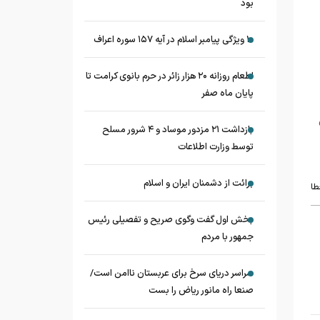
بود
۱۰ ویژگی پیامبر اسلام در آیه ۱۵۷ سوره اعراف
اطعام روزانه ۲۰ هزار زائر در حرم بانوی کرامت تا
پایان ماه صفر
بازداشت ۲۱ مزدور موساد و ۴ شرور مسلح
توسط وزارت اطلاعات
برائت از دشمنان ایران و اسلام
طا
بخش اول گفت وگوی صریح و تفصیلی رئیس
جمهور با مردم
سراسر دریای سرخ برای عربستان ناامن است/
صنعا راه مانور ریاض را بست