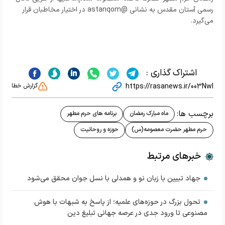
رسمی آستان مقدس به نشانی @astanqom در اختیار مخاطبان قرار
می‌گیرد.
اشتراک گذاری :
https://rasanews.ir/003NwI
گزارش خطا
برچسب ها:
ماه مبارک رمضان
برنامه های حرم مطهر
حرم مطهر حضرت معصومه(س)
حوزه و روحانیت
خبرهای مرتبط
جهاد تبیین با زبان نو و همدلی با نسل جوان محقق می‌شود
تحول بزرگ در حوزه‌های علمیه؛ از پاسخ به شبهات با هوش
مصنوعی تا ورود جدی در عرصه جهانی تبلیغ دین