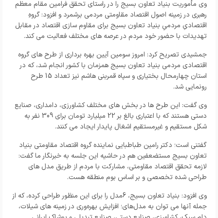
وی مأموریت بنیاد تعاون بسیج را در راستای تحقق فرامین مقام معظم
رهبری در زمینه اصول اقتصاد مقاومتی مردمی برشمرد و افزود: گروهِ
اقتصادیِ مردمیِ بنیاد تعاون بسیج برای مقاوم سازی اقتصاد در مقابل
تهدیدات با حضور خود مردم در عرصه های مختلف فعالیت می کند.
جمشیدی تصریح کرد: امروز سومین آیین بهره برداری از طرح های گروه
اقتصادی مردمی بنیاد تعاون بسیج همزمان با کشور انجام شد، که در
استان چهارمحال بختیاری و سپاه قمربنی هاشم نیز تعداد 15 طرح
رونمایی شد.
وی گفت: این طرح ها در بخش های مختلف کشاورزی، دامداری، صنایع
دستی هستند که با اعتباری بالغ بر 22 میلیارد تومان برای 309 نفر به
شکل مستقیم و غیرمستقیم اشغال پایدار ایجاد می کنند.
گفتنی است؛ دکتر رامین طباطبایی نماینده گروه اقتصاد مقاومتی بنیاد
تعاون بسیج مستضعفین هم در حاشیه این جلسه به خبرنگار ما گفت:
لازمه تحقق اقتصاد مقاومتی، مشارکت با مردم از طریق مدل های
طراحی شده تخصصی و بر اساس بوم منطقه هست.
وی افزود: بنیاد تعاون بسیج، 6مدل را برای این منظور طراحی کرده، که از
جمله آنها می توان به مدل‌های؛ افزایش بهره‌وری در زمینه های شیلات،
دام سبک، کشاورزی، صنایع دستی، صنایع تبدیلی و پوشاک ایرانی