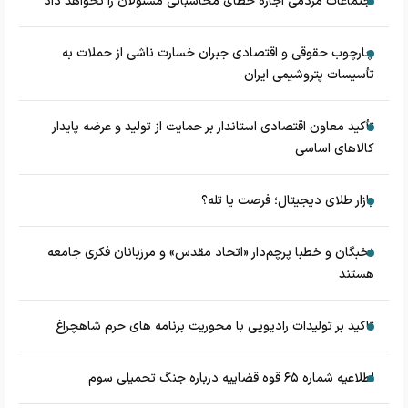
اجتماعات مردمی اجازه خطای محاسباتی مسئولان را نخواهد داد
چارچوب حقوقی و اقتصادی جبران خسارت ناشی از حملات به
تأسیسات پتروشیمی ایران
تأکید معاون اقتصادی استاندار بر حمایت از تولید و عرضه پایدار
کالاهای اساسی
بازار طلای دیجیتال؛ فرصت یا تله؟
نخبگان و خطبا پرچم‌دار «اتحاد مقدس» و مرزبانان فکری جامعه
هستند
تاکید بر تولیدات رادیویی با محوریت برنامه های حرم شاهچراغ
اطلاعیه شماره ۶۵ قوه قضاییه درباره جنگ تحمیلی سوم