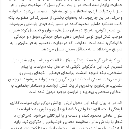
حمایت پایدار شده است. در روایت زندگی نسل Z، موفقیت بیش از هر
چیز با پیشرفت فردی، استقلال، و توسعه فردی تعریف می‌شود. خانواده
و فرزند، در این چارچوب، نه به‌عنوان بخشی از مسیر زندگی مطلوب، بلکه
اغلب به‌مثابه عاملی محدودکننده در مسیر رشد فردی بازنمایی می‌شوند.
این تغییر نگرشی، به‌ویژه در میان نسل‌های جوان و تحصیل‌کرده شهری،
موجب شکل‌گیری نوعی تعارض ذهنی میان «زندگی موفق» و «زندگی
خانوادگی» شده است؛ تعارضی که در نهایت، تصمیم به فرزندآوری را به
تعویق می‌اندازد یا به حداقل ممکن تقلیل می‌دهد.
این کارشناس گروه سبک زندگی مرکز مطالعات و برنامه ریزی شهر تهران
تصریح کرد: این دگرگونی نگرشی نه حاصل یک سیاست یا پیام
مشخص، بلکه نتیجه انباشت پیام‌های فرهنگی، الگوهای زیستی و
بازنمایی‌های ضمنی است که در زندگی روزمره بازتولید می‌شوند. در چنین
فضایی، فرزندآوری به‌تدریج از یک کنش ارزشمند و معنادار اجتماعی، به
انتخابی شخصی، پرهزینه و نیازمندِ توجیه تبدیل شده است.
اقدامی با بیان اینکه این تحول ارزش، چالش بزرگی برای سیاست‌گذاری
فرهنگی است، افزود: تا وقتی ذائقه فرزندآوری و نگرش به خانواده به
عنوان عاملی محدودکننده و دست و پا گیر تلقی می‌شود، نمی‌توان با
شعار یا پاداش مالی، منظومه‌ معنایی خوشبختی را دگرگون کرد. باید
فرزندآوری را دوباره در جهان معنایی جوان ایرانی معنا کرد؛ تجربه پدر و