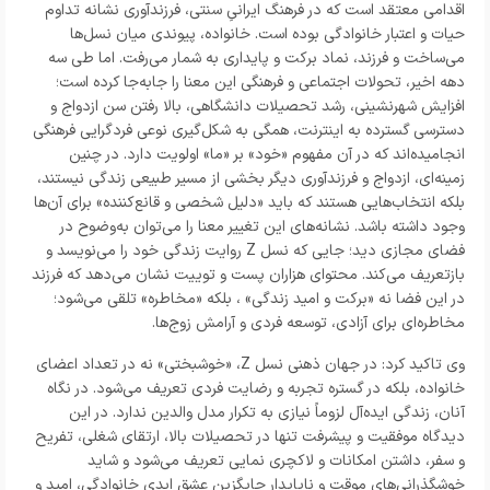
اقدامی معتقد است که در فرهنگ ایرانیِ سنتی، فرزندآوری نشانه‌ تداوم
حیات و اعتبار خانوادگی بوده است. خانواده، پیوندی میان نسل‌ها
می‌ساخت و فرزند، نماد برکت و پایداری به شمار می‌رفت. اما طی سه
دهه‌ اخیر، تحولات اجتماعی و فرهنگی این معنا را جابه‌جا کرده‌ است؛
افزایش شهرنشینی، رشد تحصیلات دانشگاهی، بالا رفتن سن ازدواج و
دسترسی گسترده به اینترنت، همگی به شکل‌گیری نوعی فردگرایی فرهنگی
انجامیده‌اند که در آن مفهوم «خود» بر «ما» اولویت دارد. در چنین
زمینه‌ای، ازدواج و فرزندآوری دیگر بخشی از مسیر طبیعی زندگی نیستند،
بلکه انتخاب‌هایی هستند که باید «دلیل شخصی و قانع‌کننده» برای آن‌ها
وجود داشته باشد. نشانه‌های این تغییر معنا را می‌توان به‌وضوح در
فضای مجازی دید؛ جایی که نسل Z روایت زندگی خود را می‌نویسد و
بازتعریف می‌کند. محتوای هزاران پست و توییت نشان می‌دهد که فرزند
در این فضا نه «برکت و امید زندگی» ، بلکه «مخاطره» تلقی می‌شود؛
مخاطره‌ای برای آزادی، توسعه فردی و آرامش زوج‌ها.
وی تاکید کرد: در جهان ذهنی نسل Z، «خوشبختی» نه در تعداد اعضای
خانواده، بلکه در گستره‌ تجربه و رضایت فردی تعریف می‌شود. در نگاه
آنان، زندگی ایده‌آل لزوماً نیازی به تکرار مدل والدین ندارد. در این
دیدگاه موفقیت و پیشرفت تنها در تحصیلات بالا، ارتقای شغلی، تفریح
و سفر، داشتن امکانات و لاکچری نمایی تعریف می‌شود و شاید
خوشگذرانی‌های موقت و ناپایدار جایگزین عشق ابدی خانوادگی، امید و