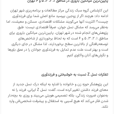
پایین‌ترین میانگین باروری در مناطق ۱، ۲، ۳، ۵ و ۶ تهران
این کارشناس گروه سبک زندگی مرکز مطالعات و برنامه‌ریزی شهر تهران
ادامه داد: هرچند اگر از زوجین بپرسید مانع اصلی شما برای فرزندآوری
چیست؟ اکثریت آنها می‌گویند مشکلات اقتصادی، مسکن و معیشت، اما
به‌نظر می‌رسد که مشکل نسل جوان، صرفاً اقتصادی نیست؛ طبق
پژوهش‌های انجام شده در شهر تهران، پایین‌ترین میانگین باروری برای
مناطق ۱، ۲، ۳، ۵ و ۶ است که به لحاظ برخورداری از شاخص‌های
توسعه‌یافتگی از بالاترین سطح برخوردارند، لذا مشکل در جای دیگری
است و بهتر است علت عدم تمایل به فرزندآوری جوانان را در عمق باورها
و نگرش‌های آنان واکاوی کنیم.
تفکرات نسل Z نسبت به خوشبختی و فرزندآوری
این پژوهشگر حوزه زن و خانواده با اشاره به اینکه درک نسل جدید از
معنای فرزند داشتن تغییر کرده است، گفت: نسل Z ایرانی، فرزند را نه
به‌عنوان ضرورت زندگی، بلکه تصمیمی هویتی می‌بیند و روزی به بچه‌دار
شدن فکر می‌کند که هیچ آسیبی به استقلال و پیشرفت شخصی‌اش وارد
نکند.