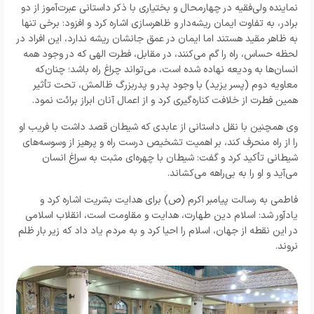
نماینده ولی‌فقیه در چهارمحال و بختیاری با ذکر داستانی عبرت‌آموز از دو
برادر، به تفاوت ایمان ریشه‌دار و ظاهرسازی اشاره کرد و افزود: برخی تنها
به ظاهر مقید هستند اما ایمان در عمق جانشان ریشه ندارد، این افراد در
لحظه حساس، راه را گم می‌کنند، در مقابل، فطرت الهی که در وجود همه
انسان‌ها به ودیعه نهاده شده است، می‌تواند چراغ راه باشد؛ چنان‌که
معاویه دوم (پسر یزید) با وجود پدر و پدربزرگ ظالمش، تحت تأثیر
همین فطرت از خلافت کناره‌گیری کرد و از اعمال آنان ابراز برائت نمود.
وی همچنین با نقل داستانی از عابدی که شیطان قصد داشت با فریب او
را از راه منحرف کند، بر اهمیت تشخیص درست راه و پرهیز از وسوسه‌های
شیطانی تأکید کرد و گفت: شیطان با چهره‌ای مثبت به سراغ انسان
می‌آید و او را به بی‌راهه می‌کشاند.
فاطمی به رسالت پیامبر اکرم (ص) برای هدایت بشریت اشاره کرد و
یادآور شد: اسلام دین طهارت، هدایت و مقاومت است، انقلاب اسلامی
در این نقطه از جهان، اسلام را احیا کرد و به مردم یاد داد که زیر بار ظلم
نروند.