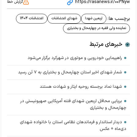
https://rasanews.ir/003Nyw
گزارش خطا
برچسب ها:
اربعین شهدا
شهدای اغتشاشات
اغتشاشات 1404
نماینده ولی فقیه در چهارمحال و بختیاری
خبرهای مرتبط
راهپیمایی خودرویی و موتوری در شهرکرد برگزار می‌شود
شمار شهدای اخیر استان چهارمحال و بختیاری به ۷ تَن رسید
شهدا نماد برجسته روحیه ایثار و شهادت هستند
برپایی محافل اربعین شهدای فتنه آمریکایی صهیونیستی در
چهارمحال و بختیاری
دیدار استاندار و فرماندهان نظامی استان با خانواده شهدای
دی‌ماه + عکس