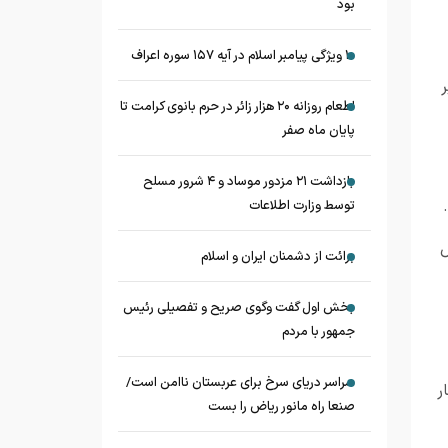
بود
۱۰ ویژگی پیامبر اسلام در آیه ۱۵۷ سوره اعراف
اطعام روزانه ۲۰ هزار زائر در حرم بانوی کرامت تا
پایان ماه صفر
بازداشت ۲۱ مزدور موساد و ۴ شرور مسلح
توسط وزارت اطلاعات
ل
برائت از دشمنان ایران و اسلام
بخش اول گفت وگوی صریح و تفصیلی رئیس
جمهور با مردم
سراسر دریای سرخ برای عربستان ناامن است/
ر
صنعا راه مانور ریاض را بست