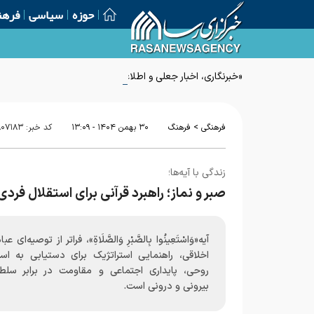
حوزه
سیاسی
فرهن
«خبرنگاری، اخبار جعلی و اطلاعات غلط»؛ راهنمای یونسکو برای م
>
فرهنگی
فرهنگ
۳۰ بهمن ۱۴۰۴ - ۱۳:۰۹
کد خبر:
۸۰۷۱۸۳
زندگی با آیه‌ها؛
صبر و نماز؛ راهبرد قرآنی برای استقلال فردی
آیه«وَاسْتَعِينُوا بِالصَّبْرِ وَالصَّلَاةِ»، فراتر از توصیه‌ای عب
اخلاقی، راهنمایی استراتژیک برای دستیابی به است
روحی، پایداری اجتماعی و مقاومت در برابر سلطه
بیرونی و درونی است.