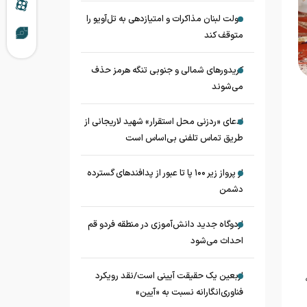
دولت لبنان مذاکرات و امتیازدهی به تل‌آویو را
متوقف کند
کریدورهای شمالی و جنوبی تنگه هرمز حذف
می‌شوند
ادعای «ردزنی محل استقرار» شهید لاریجانی از
طریق تماس تلفنی بی‌اساس است
از پرواز زیر ۱۰۰ پا تا عبور از پدافند‌های گسترده
دشمن
اردوگاه جدید دانش‌آموزی در منطقه فردو قم
احداث می‌شود
اربعین یک حقیقت آیینی است/نقد رویکرد
فناوری‌انگارانه نسبت به «آیین»