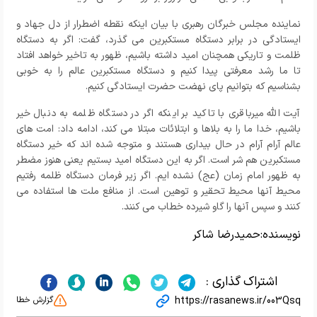
نماینده مجلس خبرگان رهبری با بیان اینکه نقطه اضطرار از دل جهاد و
ایستادگی در برابر دستگاه مستکبرین می گذرد، گفت: اگر به دستگاه
ظلمت و تاریکی همچنان امید داشته باشیم، ظهور به تاخیر خواهد افتاد
تا ما رشد معرفتی پیدا کنیم و دستگاه مستکبرین عالم را به خوبی
بشناسیم که بتوانیم پای نهضت حضرت ایستادگی کنیم.
آیت الله میرباقری با تاکید بر اینکه اگر در دستگاه ظلمه به دنبال خیر
باشیم، خدا ما را به بلاها و ابتلائات مبتلا می کند، ادامه داد: امت های
عالم آرام آرام در حال بیداری هستند و متوجه شده اند که خیر دستگاه
مستکبرین هم شر است. اگر به این دستگاه امید بستیم یعنی هنوز مضطر
به ظهور امام زمان (عج) نشده ایم. اگر زیر فرمان دستگاه ظلمه رفتیم
محیط آنها محیط تحقیر و توهین است. از منافع ملت ها استفاده می
کنند و سپس آنها را گاو شیرده خطاب می کنند.
نویسنده:
حمیدرضا شاکر
اشتراک گذاری :
https://rasanews.ir/003Qsq
گزارش خطا