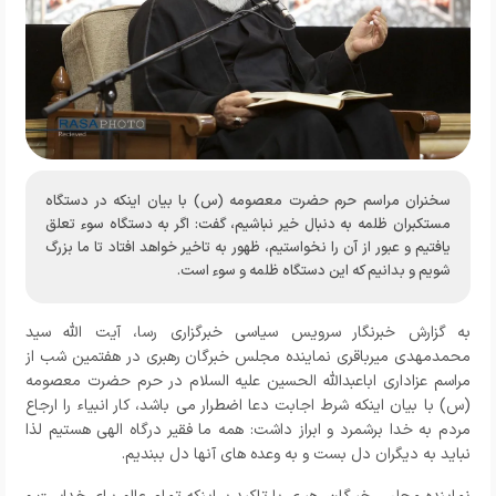
سخنران مراسم حرم حضرت معصومه (س) با بیان اینکه در دستگاه
مستکبران ظلمه به دنبال خیر نباشیم، گفت: اگر به دستگاه سوء تعلق
یافتیم و عبور از آن را نخواستیم، ظهور به تاخیر خواهد افتاد تا ما بزرگ
شویم و بدانیم که این دستگاه ظلمه و سوء است.
به گزارش خبرنگار
سرویس سیاسی خبرگزاری رسا
، آیت الله سید
محمدمهدی میرباقری نماینده مجلس خبرگان رهبری در
هفتمین
شب از
مراسم عزاداری اباعبدالله الحسین علیه السلام در حرم حضرت معصومه
(س) با بیان اینکه شرط اجابت دعا اضطرار می باشد، کار انبیاء را ارجاع
مردم به خدا برشمرد و ابراز داشت: همه ما فقیر درگاه الهی هستیم لذا
نباید به دیگران دل بست و به وعده های آنها دل ببندیم.