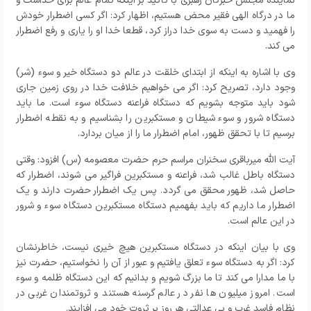
نماینده مجلس خبرگان رهبری با تاکید بر اینکه تمام عالم برای خداست و
ما در درگاه الهی فقیر محض هستیم، اظهار کرد: اگر کسی اضطرار خودش
را فهمید و دست به سوی خدا دراز کرد، قطعا خدا او را یاری و رفع اضطرار
می کند.
وی با اشاره به اینکه از ابتدای خلقت در عالم دو دستگاه خیر و سوء (شر)
وجود دارد، تصریح کرد: اگر می خواهیم خلافت خدا در روی زمین جاری
شود باید متوجه بشویم که دستگاه فراعنه دستگاه سوء است. ما باید
دستگاه شرور و سوء شیطان و مستکبرین را بشناسیم و به نقطه اضطرار
برسیم تا با تحقق ظهور، امام اضطرار ما را از میان بردارد.
آیت الله میرباقری سخنران مراسم حرم حضرت معصومه (س) افزود: وقتی
دستگاه باطل غالب شد، فراعنه و مستکبرین فراگیر می شوند، اضطرار که
حاصل شد، ظهور محقق می گردد. پس یک اضطرار حضرت دارند و یک
اضطرار ما داریم که باید بفهمیم دستگاه مستکبرین دستگاه سوء و شرور
در این عالم است.
وی با بیان اینکه در دستگاه مستکبرین هیچ خیری نیست، خاطرنشان
کرد: اگر به دستگاه سوء تعلق یافتیم و عبور از آن را نخواستیم، حضرت نیز
با ما مدارا می کند تا ما بزرگ شویم و بدانیم که این دستگاه ظلمه و سوء
است. امروز میلیون ها نفر در عالم گرسنه هستند و ثروتمندان غربی در
نظام فاسد غرب و بی عدالتی هر روز بر ثروت خود می افزایند.