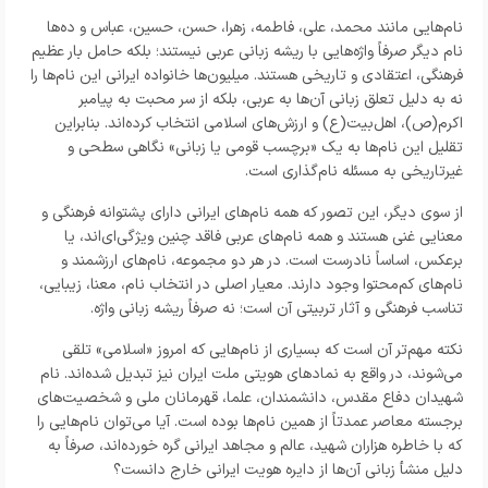
نام‌هایی مانند محمد، علی، فاطمه، زهرا، حسن، حسین، عباس و ده‌ها
نام دیگر صرفاً واژه‌هایی با ریشه زبانی عربی نیستند؛ بلکه حامل بار عظیم
فرهنگی، اعتقادی و تاریخی هستند. میلیون‌ها خانواده ایرانی این نام‌ها را
نه به دلیل تعلق زبانی آن‌ها به عربی، بلکه از سر محبت به پیامبر
اکرم(ص)، اهل‌بیت(ع) و ارزش‌های اسلامی انتخاب کرده‌اند. بنابراین
تقلیل این نام‌ها به یک «برچسب قومی یا زبانی» نگاهی سطحی و
غیرتاریخی به مسئله نام‌گذاری است.
از سوی دیگر، این تصور که همه نام‌های ایرانی دارای پشتوانه فرهنگی و
معنایی غنی هستند و همه نام‌های عربی فاقد چنین ویژگی‌ای‌اند، یا
برعکس، اساساً نادرست است. در هر دو مجموعه، نام‌های ارزشمند و
نام‌های کم‌محتوا وجود دارند. معیار اصلی در انتخاب نام، معنا، زیبایی،
تناسب فرهنگی و آثار تربیتی آن است؛ نه صرفاً ریشه زبانی واژه.
نکته مهم‌تر آن است که بسیاری از نام‌هایی که امروز «اسلامی» تلقی
می‌شوند، در واقع به نمادهای هویتی ملت ایران نیز تبدیل شده‌اند. نام
شهیدان دفاع مقدس، دانشمندان، علما، قهرمانان ملی و شخصیت‌های
برجسته معاصر عمدتاً از همین نام‌ها بوده است. آیا می‌توان نام‌هایی را
که با خاطره هزاران شهید، عالم و مجاهد ایرانی گره خورده‌اند، صرفاً به
دلیل منشأ زبانی آن‌ها از دایره هویت ایرانی خارج دانست؟