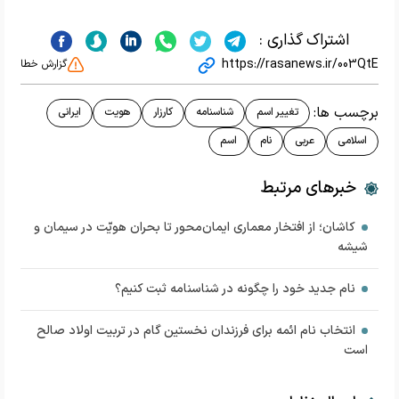
اشتراک گذاری :
https://rasanews.ir/003QtE
گزارش خطا
برچسب ها:
تغییر اسم
شناسنامه
کارزار
هویت
ایرانی
اسلامی
عربی
نام‌
اسم
خبرهای مرتبط
کاشان؛ از افتخار معماری ایمان‌محور تا بحران هویّت در سیمان و
شیشه
نام جدید خود را چگونه در شناسنامه ثبت کنیم؟
انتخاب نام ائمه برای فرزندان نخستین گام در تربیت اولاد صالح
است