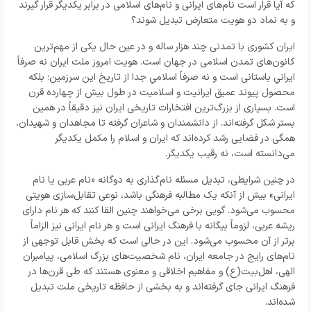
که آیا قرار است نام‌های ایرانی و نام‌های اسلامی در برابر یکدیگر قرار گیرند
و به نماد دو هویت متعارض تبدیل شوند؟
ایران کشوری با تمدنی چند هزار ساله و در عین حال یکی از مهم‌ترین
کانون‌های تمدن اسلامی در جهان است. هویت امروز ملت ایران نه صرفاً
ایرانیِ باستانی است و نه صرفاً اسلامیِ جدا از تاریخ این سرزمین؛ بلکه
محصول پیوند عمیق ایرانیت و اسلامیت در طول بیش از چهارده قرن
است. بسیاری از بزرگ‌ترین افتخارات تاریخی ایران نیز دقیقاً در همین
بستر شکل گرفته‌اند. از دانشمندان و شاعران گرفته تا مجاهدان و شهیدان،
همگی در فضایی رشد کرده‌اند که ایران و اسلام را مکمل یکدیگر
می‌دانسته است، نه رقیب یکدیگر.
در چنین شرایطی، تبدیل مسئله نام‌گذاری به دوگانه «نام عربی یا نام
ایرانی» بیش از آنکه یک مطالبه فرهنگی باشد، نوعی تقابل‌سازی هویتی
محسوب می‌شود. گویی برخی می‌خواهند چنین القا کنند که هر نام دارای
ریشه عربی، لزوماً بیگانه با فرهنگ ایرانی است و هر نام ایرانی نیز الزاماً
برتر از آن محسوب می‌شود. این در حالی است که بخش قابل توجهی از
نام‌های رایج در جامعه ایران، نام شخصیت‌های بزرگ اسلامی، پیامبران
الهی، اهل‌بیت(ع) و مفاهیم اخلاقی و معنوی هستند که طی قرن‌ها در
فرهنگ ایرانی جای گرفته‌اند و به بخشی از حافظه تاریخی ملت تبدیل
شده‌اند.