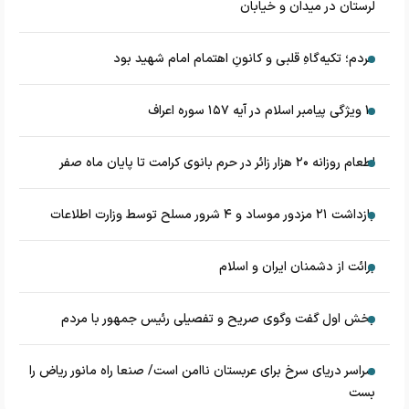
لرستان در میدان و خیابان
مردم؛ تکیه‌گاهِ قلبی و کانونِ اهتمام امام شهید بود
۱۰ ویژگی پیامبر اسلام در آیه ۱۵۷ سوره اعراف
اطعام روزانه ۲۰ هزار زائر در حرم بانوی کرامت تا پایان ماه صفر
بازداشت ۲۱ مزدور موساد و ۴ شرور مسلح توسط وزارت اطلاعات
برائت از دشمنان ایران و اسلام
بخش اول گفت وگوی صریح و تفصیلی رئیس جمهور با مردم
سراسر دریای سرخ برای عربستان ناامن است/ صنعا راه مانور ریاض را
بست