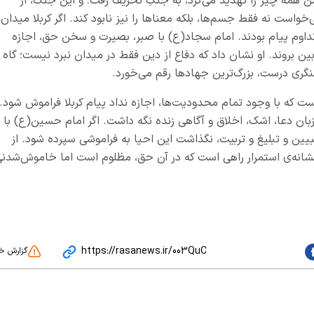
 همه چیز را تهدید می‌کرد، به جنگِ تحریف رفت؛ و این جنگ، از
واست نه فقط جسم‌ها، بلکه معناها را نیز نابود کند. اگر کربلا میدان
داوم پیام بودند. امام سجاد(ع) با صبر، بصیرت و سخن حق، اجازه
ین بروند. او نشان داد که دفاع از دین فقط در میدان نبرد نیست؛ گاه
گری درست، بزرگ‌ترین جهادها رقم می‌خورد.
که با وجود تمام محدودیت‌ها، اجازه نداد پیام کربلا فراموش شود.
زبان دعا، اشک، اخلاق و آگاهی زنده نگه داشت. اگر امام حسین(ع) با
یین و تبلیغ و تربیت، نگذاشت این احیا به فراموشی سپرده شود. از
نشانه‌ی استمرار راهی است که در آن حق، مظلوم است اما خاموش‌شدن
https://rasanews.ir/003QuC
گزارش خ