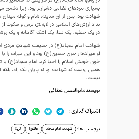
در واقع، امام سجاد(ع) در شرایطی که شمشیر دشمن
بسیاری نبردهای نظامی دشوارتر بود. زیرا دشمن می‌خ
شهادت بود، پس از آن مدینه، شام و کوفه میدان ت
نداد ارزش‌های اسلامی در لابه‌لای ترس و سکوت از ب
در یک خطبه، یک دعا، یک اشک آگاهانه و یک روشن
شهادت امام سجاد(ع) در حقیقت شهادتِ مردی است 
او میراث‌دار خون حسین(ع) بود و این میراث را با 
خون خویش اسلام را احیا کرد، امام سجاد(ع) با تب
همین روست که شهادت او، نه پایان یک راه، بلکه 
نیست.
نویسنده:
ابوالفضل عطائی
اشتراک گذاری :
برچسب ها:
شهادت امام سجاد
عاشورا
کربلا