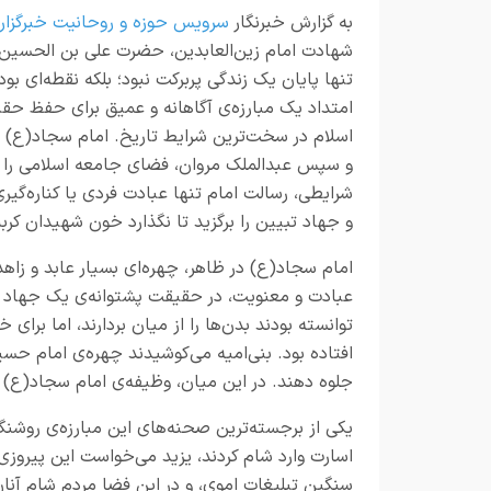
به گزارش خبرنگار
سرویس حوزه و روحانیت خبرگزار
شهادت امام زین‌العابدین، حضرت علی بن الحسین
تنها پایان یک زندگی پربرکت نبود؛ بلکه نقطه‌ای بود
امتداد یک مبارزه‌ی آگاهانه و عمیق برای حفظ حق
اسلام در سخت‌ترین شرایط تاریخ. امام سجاد(ع) در
و سپس عبدالملک مروان، فضای جامعه اسلامی را در
شرایطی، رسالت امام تنها عبادت فردی یا کناره‌گیری 
و جهاد تبیین را برگزید تا نگذارد خون شهیدان کرب
امام سجاد(ع) در ظاهر، چهره‌ای بسیار عابد و زاهد 
عبادت و معنویت، در حقیقت پشتوانه‌ی یک جهاد بز
توانسته بودند بدن‌ها را از میان بردارند، اما برای 
افتاده بود. بنی‌امیه می‌کوشیدند چهره‌ی امام حسی
جلوه دهند. در این میان، وظیفه‌ی امام سجاد(ع) ای
یکی از برجسته‌ترین صحنه‌های این مبارزه‌ی روشنگ
اسارت وارد شام کردند، یزید می‌خواست این پیروز
سنگین تبلیغات اموی، و در این فضا مردم شام آنا