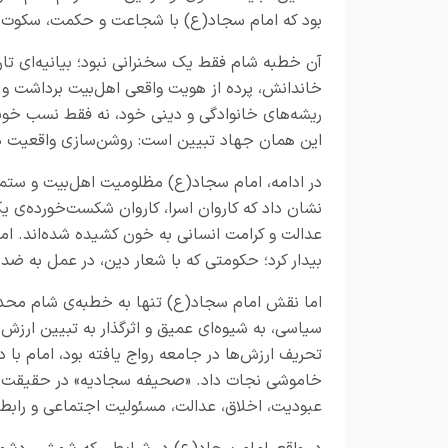
بود که امام سجاد(ع) با شجاعت و حکمت، سکوت تحم
آن خطبه شام فقط یک سخنرانی نبود؛ بیانیه‌ای تار
خاندانش، پرده از هویت واقعی اهل‌بیت برداشت و ن
ریشه‌های خانوادگی و دینی خود، نه فقط نسب خویش
این همان جهاد تبیین است: روشن‌سازی واقعیت در ب
در ادامه، امام سجاد(ع) مظلومیت اهل‌بیت و ستمی ر
نشان داد که کاروان اسرا، کاروان شکست‌خورده‌ی یک
عدالت و کرامت انسانی به خون کشیده شده‌اند. ا
بیدار کرد؛ حکومتی که با شعار دین، در عمل به ضد
اما نقش امام سجاد(ع) تنها به خطبه‌ی شام محدود
سیاسی، به شیوه‌ای عمیق و اثرگذار به تبیین ارز
تحریف ارزش‌ها در جامعه رواج یافته بود، امام با دع
خاموشی نجات داد. «صحیفه سجادیه» در حقیقت مدر
عبودیت، اخلاق، عدالت، مسئولیت اجتماعی و رابطه