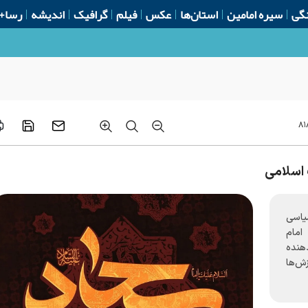
گی
سیره امامین
استان‌ها
عکس
فیلم
گرافیک
اندیشه
رسا+
۸۱
 اسلامی
یاسی
امام
دهنده
زش‌ها