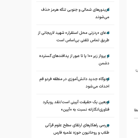
کریدورهای شمالی و جنوبی تنگه هرمز حذف
می‌شوند
ادعای «ردزنی محل استقرار» شهید لاریجانی از
طریق تماس تلفنی بی‌اساس است
از پرواز زیر ۱۰۰ پا تا عبور از پدافند‌های گسترده
دشمن
ی
اردوگاه جدید دانش‌آموزی در منطقه فردو قم
احداث می‌شود
اربعین یک حقیقت آیینی است/نقد رویکرد
فناوری‌انگارانه نسبت به «آیین»
طا
بررسی راهکارهای ارتقای سطح علوم قرآنی
طلاب و روحانیون حوزه علمیه فارس