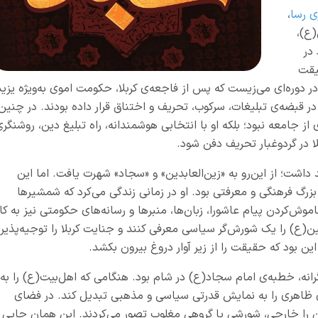
ی رسا
،
(ع)،
 در
یقت
 دوره‌ای می‌زیست که پس از فاجعه‌ی کربلا، حکومت اموی به‌ویژه یزید
 قبضه‌ی تبلیغات، سرکوب، تحریف و اختناق قرار داده بودند. در چنین
از جامعه نبود؛ بلکه او با انتخابی هوشمندانه، راه تبلیغ دین، روشنگر
لا در گردوغبار تحریف دفن شود.
داشت؛ از این‌رو به «زین‌العابدین» و «سجاد» شهرت یافت. اما این
رگ فرهنگی و معرفتی بود. او در زمانی زندگی می‌کرد که شمشیرها
خاموش‌کردن پیام عاشورا، زبان‌ها، منبرها و رسانه‌های حکومتی نیز به کار
ن(ع) را یک شورش‌گر سیاسی معرفی کنند و جنایت کربلا را توجیه‌پذیر
ن بود که حقیقت را از زیر آوار دروغ بیرون بکشد.
رانه، خطبه‌ی امام سجاد(ع) در شام بود. هنگامی که اهل‌بیت(ع) را به
ی ظاهری را به نمایش قدرتی سیاسی و مذهبی تبدیل کند. در فضای
ن را خارجی، شورشی یا گروهی مغلوب تصور می‌کردند. این همان جایی