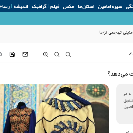
گی
سیره امامین
استان‌ها
عکس
فیلم
گرافیک
اندیشه
رسا+
امنیتی تهاجمی نزاجا
۸۱
ت می‌دهد؟
ه در
تلفیق
اصیل
سلامی