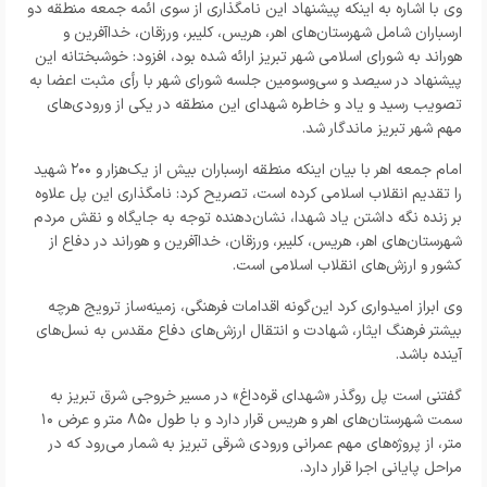
وی با اشاره به اینکه پیشنهاد این نامگذاری از سوی ائمه جمعه منطقه دو
ارسباران شامل شهرستان‌های اهر، هریس، کلیبر، ورزقان، خداآفرین و
هوراند به شورای اسلامی شهر تبریز ارائه شده بود، افزود: خوشبختانه این
پیشنهاد در سیصد و سی‌وسومین جلسه شورای شهر با رأی مثبت اعضا به
تصویب رسید و یاد و خاطره شهدای این منطقه در یکی از ورودی‌های
مهم شهر تبریز ماندگار شد.
امام جمعه اهر با بیان اینکه منطقه ارسباران بیش از یک‌هزار و ۲۰۰ شهید
را تقدیم انقلاب اسلامی کرده است، تصریح کرد: نامگذاری این پل علاوه
بر زنده نگه داشتن یاد شهدا، نشان‌دهنده توجه به جایگاه و نقش مردم
شهرستان‌های اهر، هریس، کلیبر، ورزقان، خداآفرین و هوراند در دفاع از
کشور و ارزش‌های انقلاب اسلامی است.
وی ابراز امیدواری کرد این‌گونه اقدامات فرهنگی، زمینه‌ساز ترویج هرچه
بیشتر فرهنگ ایثار، شهادت و انتقال ارزش‌های دفاع مقدس به نسل‌های
آینده باشد.
گفتنی است پل روگذر «شهدای قره‌داغ» در مسیر خروجی شرق تبریز به
سمت شهرستان‌های اهر و هریس قرار دارد و با طول ۸۵۰ متر و عرض ۱۰
متر، از پروژه‌های مهم عمرانی ورودی شرقی تبریز به شمار می‌رود که در
مراحل پایانی اجرا قرار دارد.