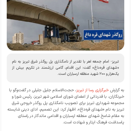
تبریز- امام جمعه اهر با تقدیر از نامگذاری پل روگذر شرق تبریز به نام
«شهدای قره‌داغ» گفت: این اقدام، گامی ارزشمند در تکریم بیش از
یک‌هزار و ۲۰۰ شهید منطقه ارسباران است.
به گزارش
خبرگزاری رسا از تبریز
، حجت‌الاسلام جلیل جلیلی در گفت‌وگو با
خبرنگاران، با قدردانی از اعضای شورای اسلامی شهر تبریز، رئیس شورا و
مجموعه شهرداری تبریز برای تصویب نامگذاری پل روگذر خروجی شرق
تبریز به نام «شهدای قره‌داغ»، اظهار کرد: این تصمیم، ادای دینی شایسته
به مقام شامخ شهدای منطقه ارسباران و اقدامی ماندگار در راستای
پاسداشت فرهنگ ایثار و شهادت است.