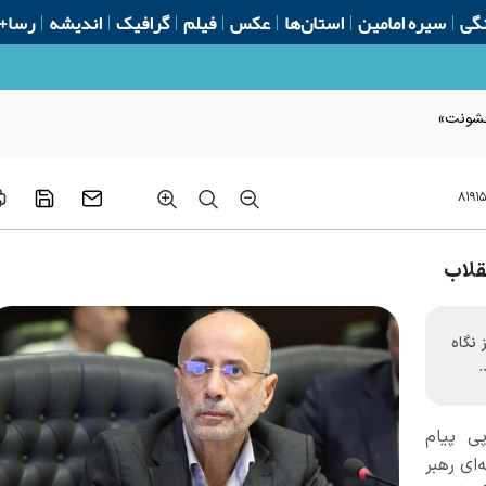
گی
سیره امامین
استان‌ها
عکس
فیلم
گرافیک
اندیشه
رسا+
 خشونت»
۸۱۹۱
قلاب
 نگاه
.
پی پیام
ای رهبر