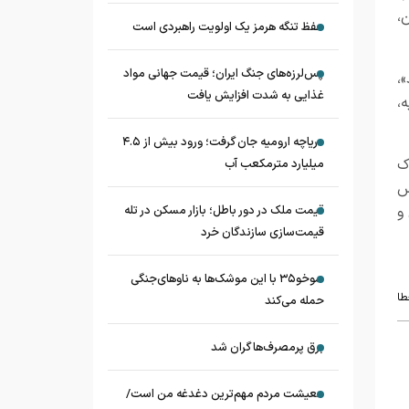
،
حفظ تنگه هرمز یک اولویت راهبردی است
پس‌لرزه‌های جنگ ایران؛ قیمت جهانی مواد
،
غذایی به شدت افزایش یافت
،
دریاچه ارومیه جان گرفت؛ ورود بیش از ۴.۵
ک
میلیارد مترمکعب آب
س
و
قیمت ملک در دور باطل؛ بازار مسکن در تله
قیمت‌سازی سازندگان خرد
سوخو۳۵ با این موشک‌ها به ناوهای‌جنگی
طا
حمله می‌کند
برق پرمصرف‌ها گران شد
معیشت مردم مهم‌ترین دغدغه من است/