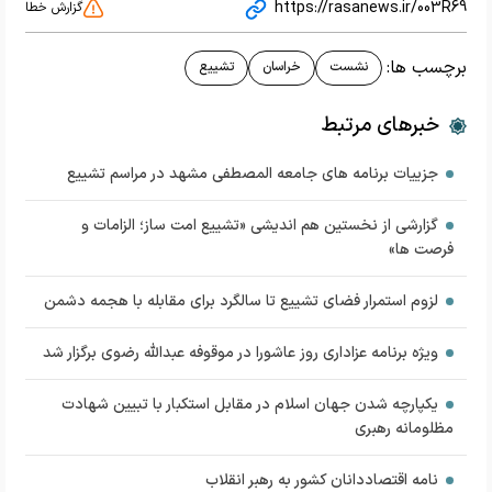
https://rasanews.ir/003R69
گزارش خطا
برچسب ها:
نشست
خراسان
تشییع
خبرهای مرتبط
جزییات برنامه های جامعه المصطفی مشهد در مراسم تشییع
گزارشی از نخستین هم اندیشی «تشییع امت ساز؛ الزامات و
فرصت ها»
لزوم استمرار فضای تشییع تا سالگرد برای مقابله با هجمه دشمن
ویژه برنامه عزاداری روز عاشورا در موقوفه عبدالله رضوی برگزار شد
یکپارچه شدن جهان اسلام در مقابل استکبار با تبیین شهادت
مظلومانه رهبری
نامه اقتصاددانان کشور به رهبر انقلاب