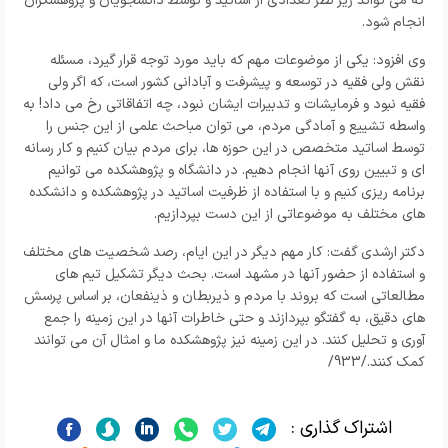
که می تواند زیر نظر تعدادی از اساتید و توسط دانشجویان و پژوهشگران
انجام شود.
وی افزود: یکی از موضوعات مهم که باید مورد توجه قرار گیرد، مسئله
نقش ولی فقیه در توسعه و پیشرفت و آبادانی کشور است، که اگر ولی
فقیه نبود و فرمایشات و تدبیرات ایشان نبود، چه اتفاقاتی رخ می داد! به
واسطه تشییع و آمادگی مردم، می توان مباحث علمی از این جنس را
توسط اساتید متخصص در این حوزه ها، برای مردم بیان کنیم و کار رسانه
ای و تبیین روی آنها انجام دهیم. در دانشگاه و پژوهشکده می توانیم
برنامه ریزی کنیم و با استفاده از ظرفیت اساتید در پژوهشکده و دانشکده
های مختلف به موضوعاتی از این دست بپردازیم.
دکتر ارشدی گفت:
کار مهم دیگر در این ایام، رصد شخصیت های مختلف
و استفاده از حضور آنها در مشهد است. بحث دیگر تشکیل تیم های
مطالعاتی است که بروند با مردم و ذیربطان و ذینفعان، بر اساس پرسش
های دقیق، به گفتگو بپردازند و حتی خاطرات آنها در این زمینه را جمع
آوری و تحلیل کنند. در این زمینه نیز پژوهشکده ما و امثال آن می توانند
کمک کنند./933/
اشتراک گذاری :