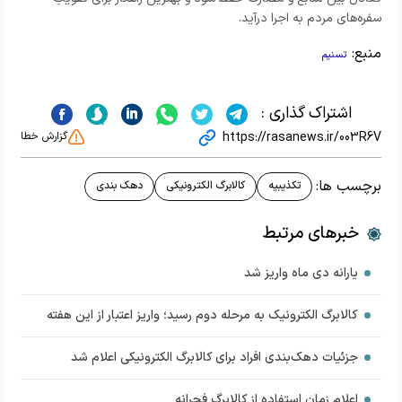
سفره‌های مردم به اجرا درآید.
منبع:
تسنیم
اشتراک گذاری :
https://rasanews.ir/003R6V
گزارش خطا
برچسب ها:
تکذیبیه
کالابرگ الکترونیکی
دهک بندی
خبرهای مرتبط
یارانه دی ماه واریز شد
کالابرگ الکترونیک به مرحله دوم رسید؛ واریز اعتبار از این هفته
جزئیات دهک‌بندی افراد برای کالابرگ الکترونیکی اعلام شد
اعلام زمان استفاده از کالابرگ فجرانه