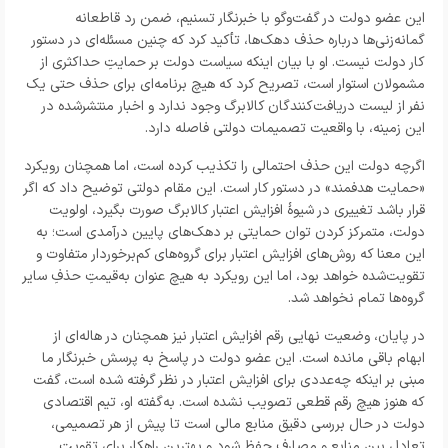
این عضو دولت در گفت‌وگو با خبرنگار تسنیم، ضمن رد قاطعانه
گمانه‌زنی‌ها درباره حذف دهک‌ها، تأکید کرد که چنین مسئله‌ای در دستور
کار دولت نیست. او با بیان اینکه سیاست دولت بر حمایتِ حداکثری از
مشمولان استوار است، تصریح کرد که هیچ برنامه‌ای برای حذف حتی یک
نفر از لیست دریافت‌کنندگان کالابرگ وجود ندارد و
اخبار
منتشرشده در
این زمینه، با واقعیت تصمیمات دولتی فاصله دارد.
اگرچه دولت این حذف احتمالی را تکذیب کرده است، اما همچنان رویکرد
«حمایت هدفمند» در دستور کار است. این مقام دولتی توضیح داد که اگر
قرار باشد تغییری در شیوهٔ افزایش اعتبار کالابرگ صورت بگیرد، اولویت
دولت، متمرکز کردن توان حمایتی بر دهک‌های پایین درآمدی است؛ به
این معنا که روش‌های افزایش اعتبار برای گروه‌های کم‌برخوردار متفاوت و
تقویت‌شده خواهد بود، اما این رویکرد به هیچ عنوان به‌قیمتِ حذفِ سایر
گروه‌ها تمام نخواهد شد.
در پایان، وضعیت نهایی رقم افزایش اعتبار نیز همچنان در هاله‌ای از
ابهام باقی مانده است. این عضو دولت در پاسخ به پرسش خبرنگار ما
مبنی بر اینکه چه‌عددی برای افزایش اعتبار در نظر گرفته شده است، گفت
که هنوز هیچ رقم قطعی تصویب نشده است. به‌گفته او، تیم اقتصادی
دولت در حال بررسی دقیق منابع مالی است تا پیش از هر تصمیمی،
تعادل بین منابع و مصارف حفظ شود و بهترین راهکار برای تقویتِ