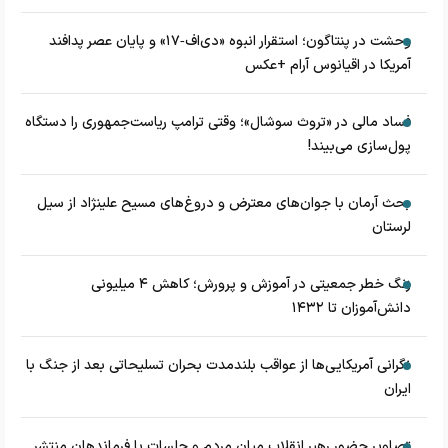
وحشت در پنتاگون؛ استقرار انبوه «دی‌اف‑۱۷» و پایان عصر پدافند
آمریکا در اقیانوس آرام +عکس
فساد مالی در «تروث سوشال»؛ وقتی ترامپ ریاست‌جمهوری را دستگاه
پول‌سازی می‌بیند!
بحث آرمان با جوان‌های معترض و دروغ‌های مسیح علینژاد از سیل
لرستان
زنگ خطر جمعیتی در آموزش و پرورش؛ کاهش ۴ میلیونی
دانش‌آموزان تا ۱۴۳۲
نگرانی آمریکایی‌ها از عواقب بلندمدت بحران تسلیحاتی بعد از جنگ با
ایران
تصاویر حضور رهبر انقلاب میان مردم و جلسات با فرماندهان منتشر