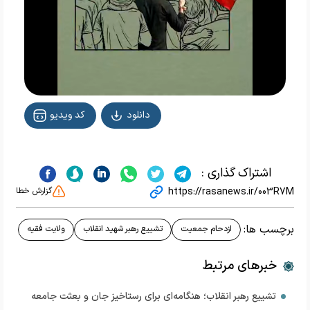
دانلود
کد ویدیو
اشتراک گذاری :
https://rasanews.ir/003R7M
گزارش خطا
برچسب ها:
ازدحام جمعیت
تشییع رهبر شهید انقلاب
ولایت فقیه
خبرهای مرتبط
تشییع رهبر انقلاب؛ هنگامه‌ای برای رستاخیز جان و بعثت جامعه