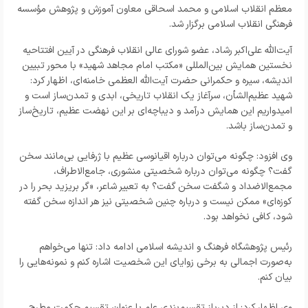
معظم انقلاب اسلامی و محمد اسحاقی معاون آموزش و پژوهش مؤسسه
فرهنگی انقلاب اسلامی برگزار شد.
آیت‌الله علی‌اکبر رشاد، عضو شورای عالی انقلاب فرهنگی در آیین افتتاحیه
نخستین همایش بین‌المللی «مکتب امام مجاهد شهید» با محور تبیین
اندیشه، سیره و حکمرانی حضرت آیت‌الله العظمی خامنه‌ای، اظهار کرد:
شهید عظیم‌الشأن، سرآغاز یک انقلاب تاریخی، ابدی و تمدن‌ساز است و
امیدواریم این همایش درآمد و دیباچه‌ای بر این نهضت عظیم، تاریخ‌ساز
و تمدن‌ساز باشد.
وی افزود: چگونه می‌توان درباره اقیانوسی عظیم با ژرفایی بی‌مانند سخن
گفت؟ چگونه می‌توان درباره شخصیتی منشوری، جامع‌الاطراف،
مجمع‌الاضداد و شگفت سخن گفت؟ به تعبیر شاعر، «گر بریزید بحر را در
کوزه‌ای» ممکن نیست و درباره چنین شخصیتی نیز هر اندازه سخن گفته
شود، کافی نخواهد بود.
رئیس پژوهشگاه فرهنگ و اندیشه اسلامی ادامه داد: تنها می‌خواهم
به‌صورت اجمالی به برخی زوایای این شخصیت اشاره کنم و نمونه‌هایی را
بیان کنم.
وی اظهار کرد: از دیرباز تقسیم‌بندی علم با عنوان تقسیم حکمت مطرح