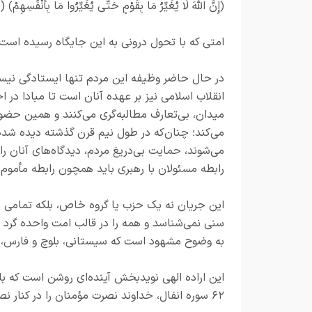
﴿إِنَّ اللَّهَ لَا يُغَيِّرُ مَا بِقَوْمٍ حَتَّى يُغَيِّرُوا مَا بِأَنْفُسِهِمْ﴾ 
امتی که با تحول درونی به این جایگاه رسیده است،
در حال حاضر وظیفه این مردم تنها ایستادگی نیست
انقلاب اسلامی نیز بر عهده آنان است تا مبادا در ا
میدان، بی‌تعارف مطالبه‌گری می‌کنند و همین ح
می‌کند؛ چنان‌که در طول نیم قرن گذشته دیده شده
می‌شوند، حمایت بی‌دریغ مردم، دیدگاه‌های آنان ر
رابطه مسئولان با رهبری باید همچون رابطه مأموم 
این جریان نه یک حزب یا گروه خاص، بلکه تمامی ه
سنی نمی‌شناسد و همه را در قالب امت واحده گرد
به وضوح مشهود است که سیستانی، بلوچ و فارس، ی
این اراده الهی نویدبخش آینده‌ای روشن است که با
۶۲ سوره انفال، خداوند نصرت مؤمنان را در کنار نصرت خویش قرار داده است.