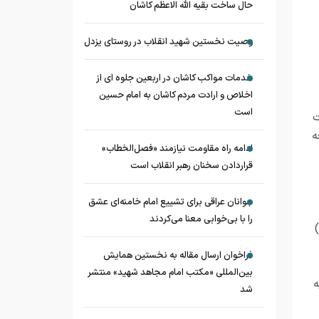
حال ساخت بقیه الله الاعظم کاشان
وصیت نخستین شهید انقلاب در روستای یزدل
خدمات مواکب کاشان در اربعین جلوه ای از
اخلاص و ارادت مردم کاشان به امام حسین
است
ت
ه
ادامه راه مقاومت نیازمند «فصل‌الخطاب»
قراردادن سخنان رهبر انقلاب است
جوانان عراقی برای تشییع امام خامنه‌ای عشق
را با بی‌خوابی معنا می‌کردند
فراخوان ارسال مقاله به نخستین همایش
بین‌المللی «مکتب امام مجاهد شهید» منتشر
ه
شد