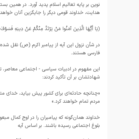
نوین بر پایه تعالیم اسلام پدید آورد. در همین ب
هدایت، خداوند قومی دیگر را جایگزین آنان خواهد 
﴿يَا أَيُّهَا الَّذِينَ آمَنُوا مَنْ يَرْتَدَّ مِنْكُمْ عَنْ دِينِهِ فَسَوْفَ ي
در شأن نزول این آیه از پیامبر اکرم (ص) نقل ش
فارسی هستند.
این مفهوم در ادبیات سیاسی - اجتماعی معاصر، ت
شهادتشان بر آن تأکید کردند:
«چنانچه حادثه‌ای برای کشور پیش بیاید، خدای متعا
مردم تمام خواهند کرد.»
خداوند همان‌گونه که پیامبران را در اوج کمال مبعو
بلوغ اجتماعی رسیده باشند. بر اساس آیه