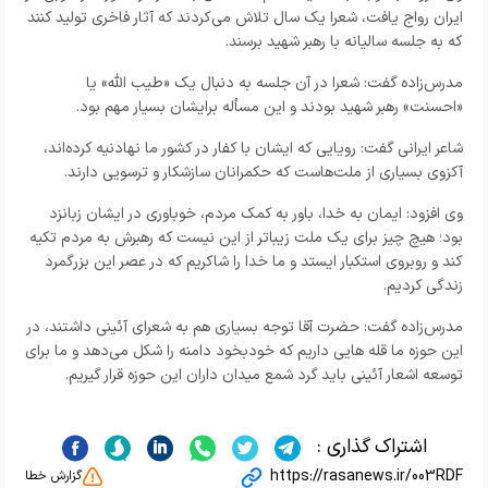
ایران رواج یافت، شعرا یک سال تلاش می‌کردند که آثار فاخری تولید کنند
که به جلسه سالیانه با رهبر شهید برسند.
مدرس‌زاده گفت: شعرا در آن جلسه به دنبال یک «طیب الله» یا
«احسنت» رهبر شهید بودند و این مسأله برایشان بسیار مهم بود.
شاعر ایرانی گفت: رویایی که ایشان با کفار در کشور ما نهادنیه کرده‌اند،
آكزوی بسیاری از ملت‌هاست که حکمرانان سازشکار و ترسویی دارند.
وی افزود: ایمان به خدا، باور به کمک مردم، خوباوری در ایشان زبانزد
بود؛ هیچ چیز برای یک ملت زیباتر از این نیست که رهبرش به مردم تکیه
کند و روبروی استکبار ایستد و ما خدا را شاکریم که در عصر این بزرگمرد
زندگی کردیم.
مدرس‌زاده گفت: حضرت آقا توجه بسیاری هم به شعرای آئینی داشتند، در
این حوزه ما قله هایی داریم که خودبخود دامنه را شکل می‌دهد و ما برای
توسعه اشعار آئینی باید گرد شمع میدان داران این حوزه قرار گیریم.
اشتراک گذاری :
https://rasanews.ir/003RDF
گزارش خطا