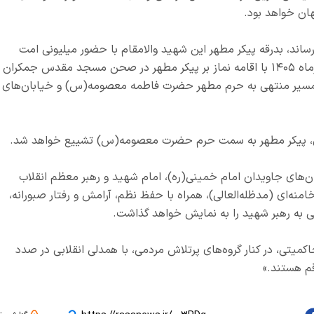
هان خواهد بود.
ساند، بدرقه پیکر مطهر این شهید والامقام با حضور میلیونی امت
اسلامی از ساعت ۵ صبح روز سه‌شنبه شانزدهم تیرماه ۱۴۰۵ با اقامه نماز بر پیکر مطهر در صحن مسجد مقدس جمکران
)، مسیر منتهی به حرم مطهر حضرت فاطمه معصومه(س) و خیابان‌های
گان، پیکر مطهر به سمت حرم حضرت معصومه(س) تشییع خواهد شد.
مان‌های جاویدان امام خمینی(ره)، امام شهید و رهبر معظم انقلاب
ه‌ای (مدظله‌العالی)، همراه با حفظ نظم، آرامش و رفتار صبورانه،
ی به رهبر شهید را به نمایش خواهد گذاشت.
یتی، در کنار گروه‌های پرتلاش مردمی، با همدلی انقلابی در صدد
م هستند.»