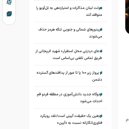
دولت لبنان مذاکرات و امتیازدهی به تل‌آویو را
متوقف کند
کریدورهای شمالی و جنوبی تنگه هرمز حذف
می‌شوند
ادعای «ردزنی محل استقرار» شهید لاریجانی از
طریق تماس تلفنی بی‌اساس است
از پرواز زیر ۱۰۰ پا تا عبور از پدافند‌های گسترده
دشمن
اردوگاه جدید دانش‌آموزی در منطقه فردو قم
احداث می‌شود
اربعین یک حقیقت آیینی است/نقد رویکرد
م
فناوری‌انگارانه نسبت به «آیین»