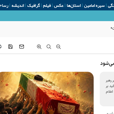
گی
سیره امامین
استان‌ها
عکس
فیلم
گرافیک
اندیشه
رسا+
ن»
می‌شود
 رهبر
ید بر
اعلام
راسم