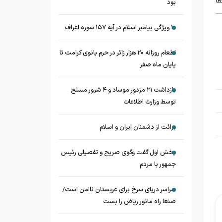
طا
بود
۱۰ ویژگی پیامبر اسلام در آیه ۱۵۷ سوره اعراف
اطعام روزانه ۲۰ هزار زائر در حرم بانوی کرامت تا
پایان ماه صفر
بازداشت ۲۱ مزدور موساد و ۴ شرور مسلح
توسط وزارت اطلاعات
برائت از دشمنان ایران و اسلام
بخش اول گفت وگوی صریح و تفصیلی رئیس
جمهور با مردم
سراسر دریای سرخ برای عربستان ناامن است/
صنعا راه مانور ریاض را بست