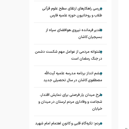
بررسی راهکارهای ارتقای سطح علوم قرآنی
طلاب و روحانیون حوزه علمیه فارس
تقدیر فرمانده نیروی هوافضای سپاه از
بسیجیان کاشان
پشتوانه مردمی از عوامل مهم شکست دشمن
در جنگ رمضان است
چشم‌ انداز برنامه مدرسه علمیه آیت‌الله
مصطفوی کاشان در سال تحصیلی جدید
طرح میدان یار فرصتی برای نمایش اقتدار،
شجاعت و وفاداری مردم لرستان در میدان و
خیابان
مردم؛ تکیه‌گاهِ قلبی و کانونِ اهتمام امام شهید