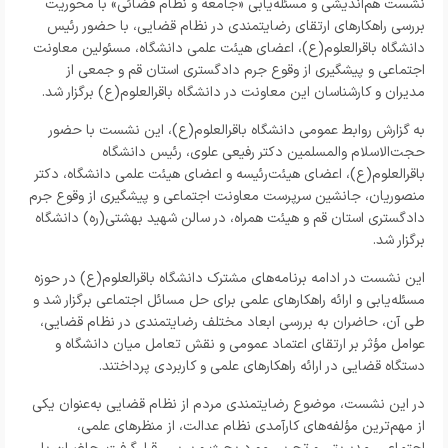
نشست هم‌اندیشی و مسئله‌یابی «جامعه و نظام قضائی» با محوریت
بررسی راهکارهای ارتقای رضایتمندی در نظام قضایی، با حضور رئیس
دانشگاه باقرالعلوم(ع)، اعضای هیئت علمی دانشگاه، مسئولین معاونت
اجتماعی و پیشگیری از وقوع جرم دادگستری استان قم و جمعی از
مدیران و کارشناسان این معاونت در دانشگاه باقرالعلوم(ع) برگزار شد.
به گزارش روابط عمومی دانشگاه باقرالعلوم(ع)، این نشست با حضور
حجت‌الاسلام والمسلمین دکتر رفیعی علوی، رئیس دانشگاه
باقرالعلوم(ع)، اعضای هیئت‌رئیسه و اعضای هیئت علمی دانشگاه، دکتر
منصوریان، جانشین سرپرست معاونت اجتماعی و پیشگیری از وقوع جرم
دادگستری استان قم و هیئت همراه، در سالن شهید بهشتی(ره) دانشگاه
برگزار شد.
این نشست در ادامه برنامه‌های مشترک دانشگاه باقرالعلوم(ع) در حوزه
مسئله‌یابی و ارائه راهکارهای علمی برای حل مسائل اجتماعی برگزار شد و
طی آن، حاضران به بررسی ابعاد مختلف رضایتمندی در نظام قضایی،
عوامل مؤثر بر ارتقای اعتماد عمومی و نقش تعامل میان دانشگاه و
دستگاه قضایی در ارائه راهکارهای علمی و کاربردی پرداختند.
در این نشست، موضوع رضایتمندی مردم از نظام قضایی به‌عنوان یکی
از مهم‌ترین مؤلفه‌های کارآمدی نظام عدالت، از منظرهای علمی،