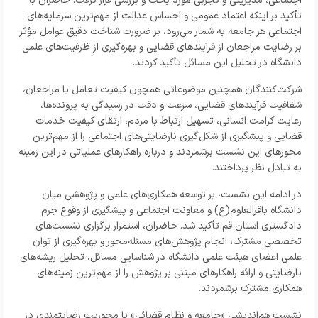
اجتماعی، مدیریتی و تجربی مورد بحث و بررسی قرار گرفت. حاضران با
تأکید بر اینکه اعتماد عمومی و احساس عدالت از مهم‌ترین سرمایه‌های
اجتماعی هر جامعه به شمار می‌رود، بر ضرورت شناخت دقیق عوامل مؤثر
بر رضایت مراجعان از فرآیندهای قضایی و بهره‌گیری از ظرفیت‌های علمی
دانشگاه در تحلیل این مسائل تأکید کردند.
شرکت‌کنندگان همچنین موضوعاتی همچون کیفیت تعامل با مراجعان،
شفافیت فرآیندهای قضایی، سرعت و دقت در رسیدگی به پرونده‌ها،
رعایت کرامت انسانی، تسهیل ارتباط با مردم، ارتقای کیفیت خدمات
قضایی و پیشگیری از شکل‌گیری نارضایتی‌های اجتماعی را از مهم‌ترین
محورهای این نشست برشمردند و درباره راهکارهای عملیاتی در این زمینه
به تبادل نظر پرداختند.
در ادامه این نشست، بر توسعه همکاری‌های علمی و پژوهشی میان
دانشگاه باقرالعلوم(ع) و معاونت اجتماعی و پیشگیری از وقوع جرم
دادگستری استان قم تأکید شد. حاضران، استمرار برگزاری نشست‌های
تخصصی مشترک، انجام پژوهش‌های مسئله‌محور و بهره‌گیری از توان
علمی اعضای هیئت علمی دانشگاه در شناسایی مسائل، تحلیل ریشه‌های
نارضایتی و ارائه راهکارهای مبتنی بر پژوهش را از مهم‌ترین زمینه‌های
همکاری مشترک برشمردند.
نشست هم‌اندیشی «جامعه و نظام قضائی» با محوریت رضایتمندی در