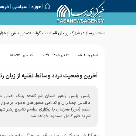
حوزه
سیاسی
فرهن
ساخت‌وساز در شهرک پرنیان قم شتاب گرفت/صدور بیش از هزار پ
>
استان‌ها
قم
۱۴ تير ۱۴۰۵ - ۱۰:۳۱
کد خبر:
۸۱۹۶۹۳
آخرین وضعیت تردد وسائط نقلیه از زبان ر
رئیس پلیس راهور استان قم گفت: رینگ اصلی 
مقدس جمکران و تمامی محورهای عمود بر بلوار پی
اعظم (ص) همزمان با برگزاری مراسم تشییع رهبر شهی
قم به طور کامل مسدود خواهد شد.
به گزارش خبرگزاری رسا در قم، سرهنگ غلامرضا صد