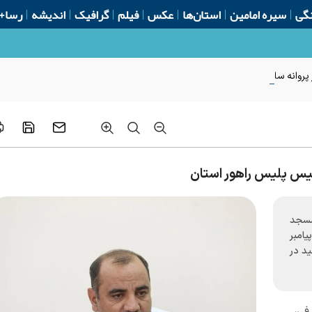
گی
سیره امامین
استان‌ها
عکس
فیلم
گرافیک
اندیشه
رسا+
روانه ساخت از ابتدای سال
ئیس پلیس راهور استان
مسجد
امبر
د در
فی،